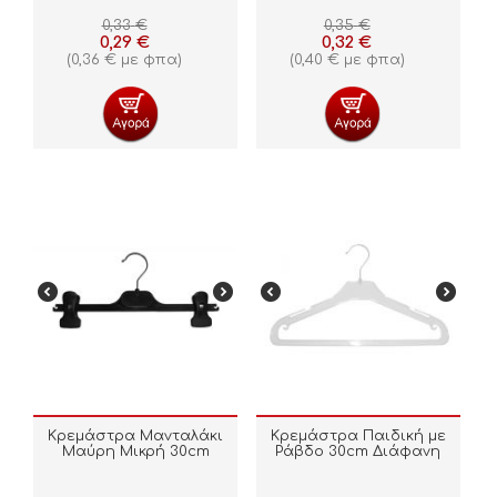
0,33
€
0,35
€
0,29
€
0,32
€
(
0,36
€
με φπα)
(
0,40
€
με φπα)
Κρεμάστρα Μανταλάκι
Κρεμάστρα Παιδική με
Μαύρη Μικρή 30cm
Ράβδο 30cm Διάφανη