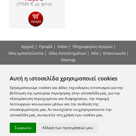
(
179,80
€
με φπα)
Αρχική
|
Προφίλ
|
Video
|
Πληροφορίες Αγορών
|
Μας εμπιστεύονται
|
Ιδέες Καταστημάτων
|
Νέα
|
Επικοινωνία
|
Sitemap
Τρόποι Πληρωμής
Αυτή η ιστοσελίδα χρησιμοποιεί cookies
Επικοινωνήστε μαζί μας
Χρησιμοποιούμε cookies και άλλες τεχνολογίες εντοπισμού για την
βελτίωση της εμπειρίας περιήγησης στην ιστοσελίδα μας, για την
εξατομίκευση περιεχομένου και διαφημίσεων, την παροχή
Εγγραφείτε στο Newsletter μας
λειτουργιών κοινωνικών μέσων και την ανάλυση της
επισκεψιμότητάς μας. Αν συνεχίσετε να χρησιμοποιείτε την
ιστοσελίδα μας, συναινείτε στη χρήση των cookies μας.
Ακολουθήστε μας
Συμφωνώ
Αλλαγή των προτιμήσεών μου
© 2010 - 2026 arhon.gr -
Όροι Χρήσης
-
Προστασία Προσωπικών