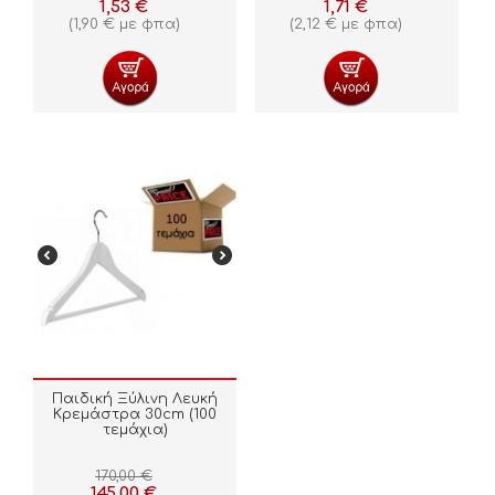
1,53
€
1,71
€
(
1,90
€
με φπα)
(
2,12
€
με φπα)
Παιδική Ξύλινη Λευκή
Κρεμάστρα 30cm (100
τεμάχια)
170,00
€
145,00
€