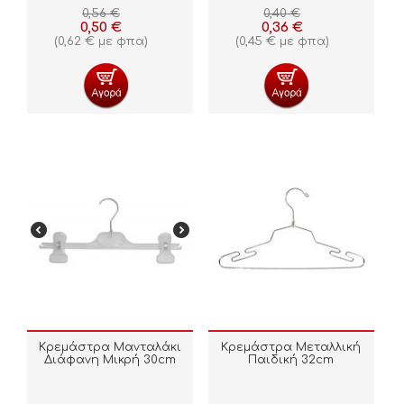
0,56
€
0,40
€
0,50
€
0,36
€
(
0,62
€
με φπα)
(
0,45
€
με φπα)
Κρεμάστρα Μανταλάκι
Κρεμάστρα Μεταλλική
Διάφανη Μικρή 30cm
Παιδική 32cm