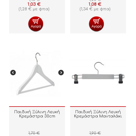
1,03
€
1,08
€
(
1,28
€
με φπα)
(
1,34
€
με φπα)
Παιδική Ξύλινη Λευκή
Παιδική Ξύλινη Λευκή
Κρεμάστρα 30cm
Κρεμάστρα Μανταλάκι
1,70
€
1,90
€