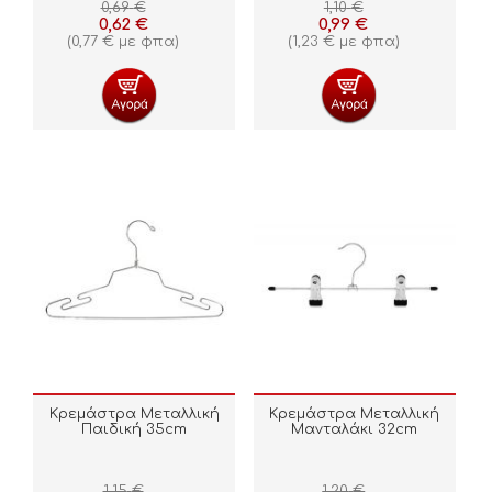
0,69
€
1,10
€
0,62
€
0,99
€
(
0,77
€
με φπα)
(
1,23
€
με φπα)
Κρεμάστρα Μεταλλική
Κρεμάστρα Μεταλλική
Παιδική 35cm
Μανταλάκι 32cm
1,15
€
1,20
€