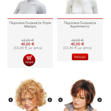
Περούκα Γυναικεία Style
Περούκα Γυναικεία
Μαύρη
Αsymmetric
65,00
€
65,00
€
45,00
€
45,00
€
(
55,80
€
με φπα)
(
55,80
€
με φπα)
Επιλογές