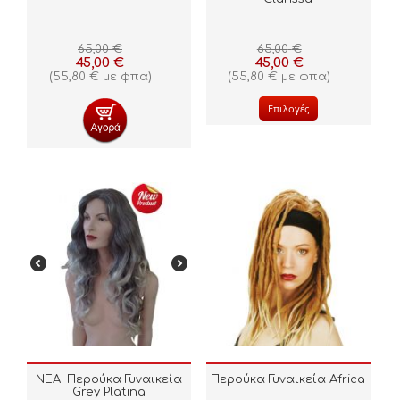
65,00
€
65,00
€
45,00
€
45,00
€
(
55,80
€
με φπα)
(
55,80
€
με φπα)
Επιλογές
ΝΕΑ! Περούκα Γυναικεία
Περούκα Γυναικεία Africa
Grey Platina