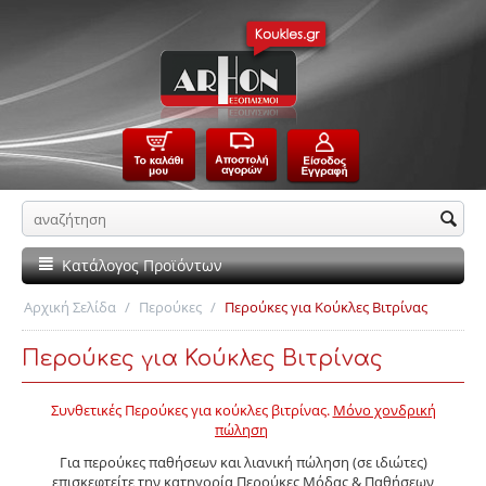
Κατάλογος Προϊόντων
Αρχική Σελίδα
/
Περούκες
/
Περούκες για Κούκλες Βιτρίνας
Περούκες για Κούκλες Βιτρίνας
Συνθετικές Περούκες για κούκλες βιτρίνας.
Μόνο χονδρική
πώληση
Για περούκες παθήσεων και λιανική πώληση (σε ιδιώτες)
επισκεφτείτε την κατηγορία Περούκες Μόδας & Παθήσεων