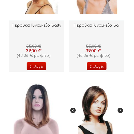
Περούκα Γυναικεία Sally
Περούκα Γυναικεία Sai
55,00
€
55,00
€
39,00
€
39,00
€
(
48,36
€
με φπα)
(
48,36
€
με φπα)
Επιλογές
Επιλογές