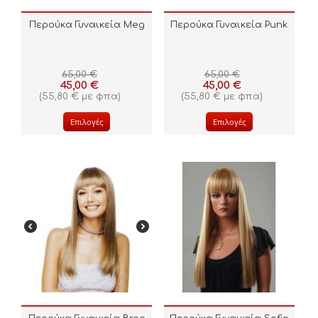
Περούκα Γυναικεία Meg
Περούκα Γυναικεία Punk
65,00
€
65,00
€
45,00
€
45,00
€
(
55,80
€
με φπα)
(
55,80
€
με φπα)
Επιλογές
Επιλογές