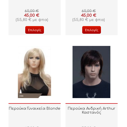
65,00
€
65,00
€
45,00
€
45,00
€
(
55,80
€
με φπα)
(
55,80
€
με φπα)
Επιλογές
Επιλογές
Περούκα Γυναικεία Blonde
Περούκα Ανδρική Arthur
Καστανός