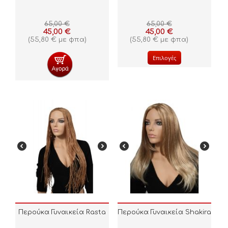
65,00
€
65,00
€
45,00
€
45,00
€
(
55,80
€
με φπα)
(
55,80
€
με φπα)
Επιλογές
Περούκα Γυναικεία Rasta
Περούκα Γυναικεία Shakira