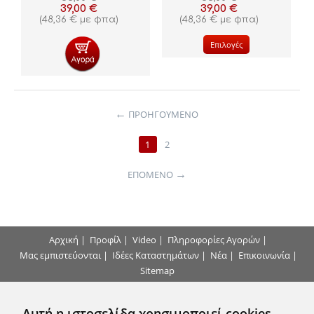
39,00
€
39,00
€
(
48,36
€
με φπα)
(
48,36
€
με φπα)
Επιλογές
ΠΡΟΗΓΟΎΜΕΝΟ
1
2
ΕΠΌΜΕΝΟ
Αρχική
|
Προφίλ
|
Video
|
Πληροφορίες Αγορών
|
Μας εμπιστεύονται
|
Ιδέες Καταστημάτων
|
Νέα
|
Επικοινωνία
|
Sitemap
Τρόποι Πληρωμής
Αυτή η ιστοσελίδα χρησιμοποιεί cookies