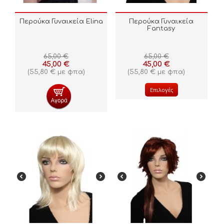
Περούκα Γυναικεία Elina
Περούκα Γυναικεία
Fantasy
65,00
€
65,00
€
45,00
€
45,00
€
(
55,80
€
με φπα)
(
55,80
€
με φπα)
Επιλογές