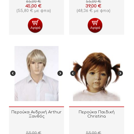
65,00
€
55,00
€
45,00
€
39,00
€
(
55,80
€
με φπα)
(
48,36
€
με φπα)
Περούκα Ανδρική Arthur
Περούκα Παιδική
Ξανθός
Christina
55,00
€
55,00
€