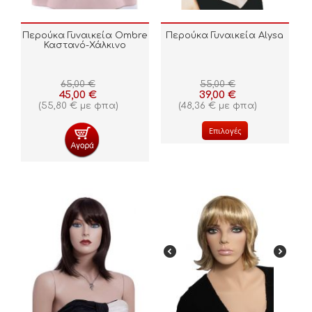
Περούκα Γυναικεία Ombre
Περούκα Γυναικεία Alysa
Καστανό-Χάλκινο
65,00
€
55,00
€
45,00
€
39,00
€
(
55,80
€
με φπα)
(
48,36
€
με φπα)
Επιλογές