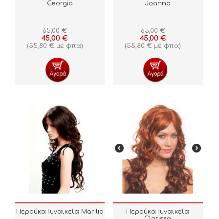
Georgia
Joanna
65,00
€
65,00
€
45,00
€
45,00
€
(
55,80
€
με φπα)
(
55,80
€
με φπα)
Περούκα Γυναικεία Marilia
Περούκα Γυναικεία
Clarissa