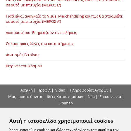
σε αυτό με επιτυχία; (ΜΕΡΟΣ Β’)
Γιατί είναι αναγκαίο το Visual Merchandising και πως θα στραφείτε
σε αυτό με επιτυχία; (ΜΕΡΟΣ Α’)
Δοκιμαστήρια: Επηρεάζουν τις πωλήσεις
Οι εμπορικές ζώνες του καταστήματος
Φωτισμός Βιτρίνας
Βιτρίνες του κόσμου
Αρχική
|
Προφίλ
|
Video
|
Πληροφορίες Αγορών
|
Μας εμπιστεύονται
|
Ιδέες Καταστημάτων
|
Νέα
|
Επικοινωνία
|
Sitemap
Τρόποι Πληρωμής
Αυτή η ιστοσελίδα χρησιμοποιεί cookies
Επικοινωνήστε μαζί μας
Χρησιμοποιούμε cookies και άλλες τεχνολογίες εντοπισμού για την