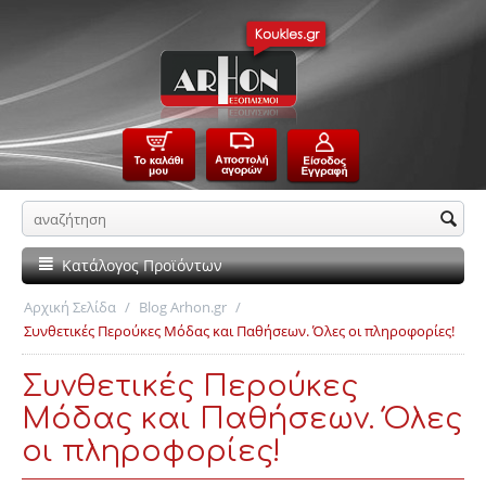
Κατάλογος Προϊόντων
Αρχική Σελίδα
/
Blog Arhon.gr
/
Συνθετικές Περούκες Μόδας και Παθήσεων. Όλες οι πληροφορίες!
Συνθετικές Περούκες
Μόδας και Παθήσεων. Όλες
οι πληροφορίες!