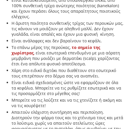
Είναι κατασκευασμένες από υποαλλεργικά υλικά, από
100% συνθετική τρίχα ανώτερης ποιότητας (kanekalon)
και έχουν περάσει όλους τους απαραίτητους ποιοτικούς
ελέγχους.
Η άριστη ποιότητα συνθετικής τρίχας των περουκών μας,
τις κάνουν να μοιάζουν με αληθινό μαλλί. Δεν έχουν
γυαλάδα, είναι απαλές και έχουν μια φυσική κίνηση.
Είναι ανάλαφρες και δεν βαραίνουν το κεφάλι.
Tο επάνω μέρος της περούκας,
το σημείο της
χωρίστρας
, είναι εσωτερικά επενδυμένο με μια αόρατη
μεμβράνη που μοιάζει με δερματάκι (scalp), χαρίζοντας
έτσι ένα απόλυτα φυσικό αποτέλεσμα.
Χάρη στο ειδικό διχτάκι που διαθέτουν στο εσωτερικό
τους επιτρέπουν στο δέρμα σας να αναπνέει.
Είναι ειδικά σχεδιασμένες ώστε να εφαρμόζουν σε όλα
τα κεφάλια. Μπορείτε να τις ρυθμίζετε εσωτερικά και να
τις προσαρμόζετε στο μέγεθος σας!
Μπορείτε να τις λούζετε και να τις χτενίζετε ή ακόμη και
να τις κουρέψετε!
Απαιτούν ελάχιστη συντήρηση και περιποίηση.
Διατηρούν την φόρμα τους και το χτένισμα τους και μετά
το λούσιμο, χωρίς να απαιτούν ατελείωτες ώρες
φορμαρίσματος με το πιστολάκι, όπως συμβαίνει με την