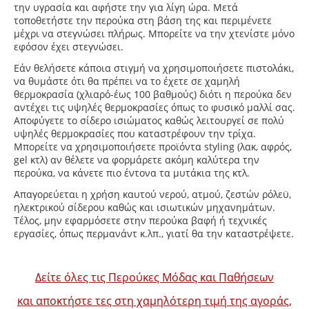
την υγρασία και αφήστε την για λίγη ώρα. Μετά
τοποθετήστε την περούκα στη βάση της και περιμένετε
μέχρι να στεγνώσει πλήρως. Μπορείτε να την χτενίστε μόνο
εφόσον έχει στεγνώσει.
Εάν θελήσετε κάποια στιγμή να χρησιμοποιήσετε πιστολάκι,
να θυμάστε ότι θα πρέπει να το έχετε σε χαμηλή
θερμοκρασία (χλιαρό-έως 100 βαθμούς) διότι η περούκα δεν
αντέχει τις υψηλές θερμοκρασίες όπως το φυσικό μαλλί σας.
Αποφύγετε το σίδερο ισιώματος καθώς λειτουργεί σε πολύ
υψηλές θερμοκρασίες που καταστρέφουν την τρίχα.
Μπορείτε να χρησιμοποιήσετε προϊόντα styling (λακ, αφρός,
gel κτλ) αν θέλετε να φορμάρετε ακόμη καλύτερα την
περούκα, να κάνετε πιο έντονα τα μυτάκια της κτλ.
Απαγορεύεται η χρήση καυτού νερού, ατμού, ζεστών ρόλεϋ,
ηλεκτρικού σίδερου καθώς και ισιωτικών μηχανημάτων.
Τέλος, μην εφαρμόσετε στην περούκα βαφή ή τεχνικές
εργασίες, όπως περμανάντ κ.λπ., γιατί θα την καταστρέψετε.
Δείτε όλες τις Περούκες Μόδας και Παθήσεων
και αποκτήστε τες στη χαμηλότερη τιμή της αγοράς,