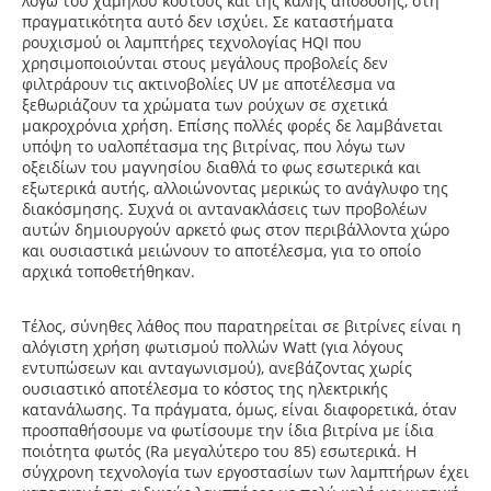
λόγω του χαμηλού κόστους και της καλής απόδοσης, στη
πραγματικότητα αυτό δεν ισχύει. Σε καταστήματα
ρουχισμού οι λαμπτήρες τεχνολογίας ΗQI που
χρησιμοποιούνται στους μεγάλους προβολείς δεν
φιλτράρουν τις ακτινοβολίες UV με αποτέλεσμα να
ξεθωριάζουν τα χρώματα των ρούχων σε σχετικά
μακροχρόνια χρήση. Επίσης πολλές φορές δε λαμβάνεται
υπόψη το υαλοπέτασμα της βιτρίνας, που λόγω των
οξειδίων του μαγνησίου διαθλά το φως εσωτερικά και
εξωτερικά αυτής, αλλοιώνοντας μερικώς το ανάγλυφο της
διακόσμησης. Συχνά οι αντανακλάσεις των προβολέων
αυτών δημιουργούν αρκετό φως στον περιβάλλοντα χώρο
και ουσιαστικά μειώνουν το αποτέλεσμα, για το οποίο
αρχικά τοποθετήθηκαν.
Τέλος, σύνηθες λάθος που παρατηρείται σε βιτρίνες είναι η
αλόγιστη χρήση φωτισμού πολλών Watt (για λόγους
εντυπώσεων και ανταγωνισμού), ανεβάζοντας χωρίς
ουσιαστικό αποτέλεσμα το κόστος της ηλεκτρικής
κατανάλωσης. Τα πράγματα, όμως, είναι διαφορετικά, όταν
προσπαθήσουμε να φωτίσουμε την ίδια βιτρίνα με ίδια
ποιότητα φωτός (Ra μεγαλύτερο του 85) εσωτερικά. Η
σύγχρονη τεχνολογία των εργοστασίων των λαμπτήρων έχει