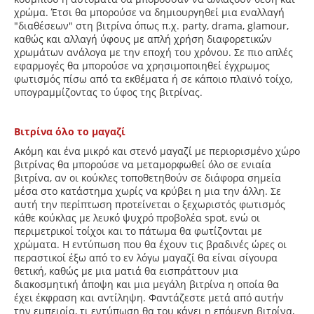
χρώμα. Έτσι θα μπορούσε να δημιουργηθεί μια εναλλαγή
"διαθέσεων" στη βιτρίνα όπως π.χ. party, drama, glamour,
καθώς και αλλαγή ύφους με απλή χρήση διαφορετικών
χρωμάτων ανάλογα με την εποχή του χρόνου. Σε πιο απλές
εφαρμογές θα μπορούσε να χρησιμοποιηθεί έγχρωμος
φωτισμός πίσω από τα εκθέματα ή σε κάποιο πλαϊνό τοίχο,
υπογραμμίζοντας το ύφος της βιτρίνας.
Βιτρίνα όλο το μαγαζί
Ακόμη και ένα μικρό και στενό μαγαζί με περιορισμένο χώρο
βιτρίνας θα μπορούσε να μεταμορφωθεί όλο σε ενιαία
βιτρίνα, αν οι κούκλες τοποθετηθούν σε διάφορα σημεία
μέσα στο κατάστημα χωρίς να κρύβει η μια την άλλη. Σε
αυτή την περίπτωση προτείνεται ο ξεχωριστός φωτισμός
κάθε κούκλας με λευκό ψυχρό προβολέα spot, ενώ οι
περιμετρικοί τοίχοι και το πάτωμα θα φωτίζονται με
χρώματα. Η εντύπωση που θα έχουν τις βραδινές ώρες οι
περαστικοί έξω από το εν λόγω μαγαζί θα είναι σίγουρα
θετική, καθώς με μια ματιά θα εισπράττουν μια
διακοσμητική άποψη και μια μεγάλη βιτρίνα η οποία θα
έχει έκφραση και αντίληψη. Φαντάζεστε μετά από αυτήν
την εμπειρία, τι εντύπωση θα του κάνει η επόμενη βιτρίνα,