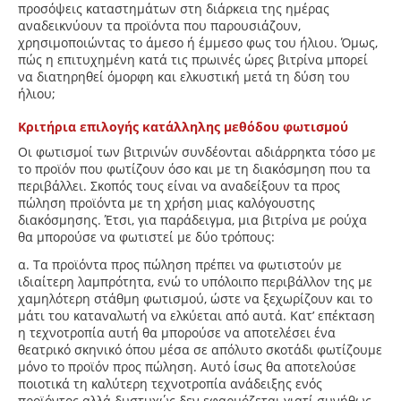
προσόψεις καταστημάτων στη διάρκεια της ημέρας
αναδεικνύουν τα προϊόντα που παρουσιάζουν,
χρησιμοποιώντας το άμεσο ή έμμεσο φως του ήλιου. Όμως,
πώς η επιτυχημένη κατά τις πρωινές ώρες βιτρίνα μπορεί
να διατηρηθεί όμορφη και ελκυστική μετά τη δύση του
ήλιου;
Κριτήρια επιλογής κατάλληλης μεθόδου φωτισμού
Οι φωτισμοί των βιτρινών συνδέονται αδιάρρηκτα τόσο με
το προϊόν που φωτίζουν όσο και με τη διακόσμηση που τα
περιβάλλει. Σκοπός τους είναι να αναδείξουν τα προς
πώληση προϊόντα με τη χρήση μιας καλόγουστης
διακόσμησης. Έτσι, για παράδειγμα, μια βιτρίνα με ρούχα
θα μπορούσε να φωτιστεί με δύο τρόπους:
α. Τα προϊόντα προς πώληση πρέπει να φωτιστούν με
ιδιαίτερη λαμπρότητα, ενώ το υπόλοιπο περιβάλλον της με
χαμηλότερη στάθμη φωτισμού, ώστε να ξεχωρίζουν και το
μάτι του καταναλωτή να ελκύεται από αυτά. Κατ’ επέκταση
η τεχνοτροπία αυτή θα μπορούσε να αποτελέσει ένα
θεατρικό σκηνικό όπου μέσα σε απόλυτο σκοτάδι φωτίζουμε
μόνο το προϊόν προς πώληση. Αυτό ίσως θα αποτελούσε
ποιοτικά τη καλύτερη τεχνοτροπία ανάδειξης ενός
προϊόντος αλλά δυστυχώς δεν εφαρμόζεται γιατί συνήθως