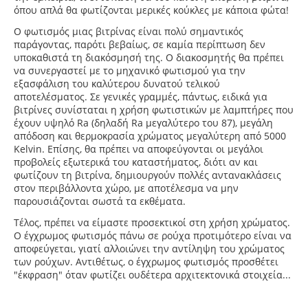
όπου απλά θα φωτίζονται μερικές κούκλες με κάποια φώτα!
Ο φωτισμός μιας βιτρίνας είναι πολύ σημαντικός
παράγοντας, παρότι βεβαίως, σε καμία περίπτωση δεν
υποκαθιστά τη διακόσμησή της. Ο διακοσμητής θα πρέπει
να συνεργαστεί με το μηχανικό φωτισμού για την
εξασφάλιση του καλύτερου δυνατού τελικού
αποτελέσματος. Σε γενικές γραμμές, πάντως, ειδικά για
βιτρίνες συνίσταται η χρήση φωτιστικών με λαμπτήρες που
έχουν υψηλό Ra (δηλαδή Ra μεγαλύτερο του 87), μεγάλη
απόδοση και θερμοκρασία χρώματος μεγαλύτερη από 5000
Kelvin. Επίσης, θα πρέπει να αποφεύγονται οι μεγάλοι
προβολείς εξωτερικά του καταστήματος, διότι αν και
φωτίζουν τη βιτρίνα, δημιουργούν πολλές αντανακλάσεις
στον περιβάλλοντα χώρο, με αποτέλεσμα να μην
παρουσιάζονται σωστά τα εκθέματα.
Τέλος, πρέπει να είμαστε προσεκτικοί στη χρήση χρώματος.
Ο έγχρωμος φωτισμός πάνω σε ρούχα προτιμότερο είναι να
αποφεύγεται, γιατί αλλοιώνει την αντίληψη του χρώματος
των ρούχων. Αντιθέτως, ο έγχρωμος φωτισμός προσθέτει
"έκφραση" όταν φωτίζει ουδέτερα αρχιτεκτονικά στοιχεία...