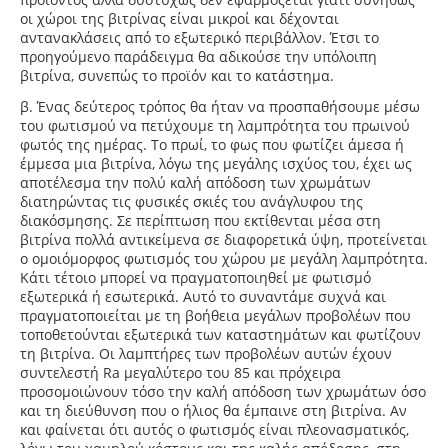
οι χώροι της βιτρίνας είναι μικροί και δέχονται
αντανακλάσεις από το εξωτερικό περιβάλλον. Έτσι το
προηγούμενο παράδειγμα θα αδικούσε την υπόλοιπη
βιτρίνα, συνεπώς το προϊόν και το κατάστημα.
β. Ένας δεύτερος τρόπος θα ήταν να προσπαθήσουμε μέσω
του φωτισμού να πετύχουμε τη λαμπρότητα του πρωινού
φωτός της ημέρας. Το πρωί, το φως που φωτίζει άμεσα ή
έμμεσα μια βιτρίνα, λόγω της μεγάλης ισχύος του, έχει ως
αποτέλεσμα την πολύ καλή απόδοση των χρωμάτων
διατηρώντας τις φυσικές σκιές του ανάγλυφου της
διακόσμησης. Σε περίπτωση που εκτίθενται μέσα στη
βιτρίνα πολλά αντικείμενα σε διαφορετικά ύψη, προτείνεται
ο ομοιόμορφος φωτισμός του χώρου με μεγάλη λαμπρότητα.
Κάτι τέτοιο μπορεί να πραγματοποιηθεί με φωτισμό
εξωτερικά ή εσωτερικά. Αυτό το συναντάμε συχνά και
πραγματοποιείται με τη βοήθεια μεγάλων προβολέων που
τοποθετούνται εξωτερικά των καταστημάτων και φωτίζουν
τη βιτρίνα. Οι λαμπτήρες των προβολέων αυτών έχουν
συντελεστή Ra μεγαλύτερο του 85 και πρόχειρα
προσομοιώνουν τόσο την καλή απόδοση των χρωμάτων όσο
και τη διεύθυνση που ο ήλιος θα έμπαινε στη βιτρίνα. Αν
και φαίνεται ότι αυτός ο φωτισμός είναι πλεονασματικός,