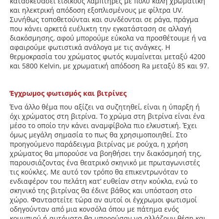
κατασκευάσει ειδικούς λαμπτήρες με πολύ καλή χρωματική
και ηλεκτρική απόδοση εξοπλισμένους με φίλτρα UV.
Συνήθως τοποθετούνται και συνδέονται σε ράγα, πράγμα
που κάνει αρκετά ευέλικτη την εγκατάσταση σε αλλαγή
διακόσμησης, αφού μπορούμε εύκολα να προσθέτουμε ή να
αφαιρούμε φωτιστικά ανάλογα με τις ανάγκες. Η
θερμοκρασία του χρώματος φωτός κυμαίνεται μεταξύ 4200
και 5800 Kelvin, με χρωματική απόδοση Ra μεταξύ 85 και 97.
Έγχρωμος φωτισμός και βιτρίνες
Ένα άλλο θέμα που αξίζει να συζητηθεί, είναι η ύπαρξη ή
όχι χρώματος στη βιτρίνα. Το χρώμα στη βιτρίνα είναι ένα
μέσο το οποίο την κάνει αναμφίβολα πιο ελκυστική. Έχει
όμως μεγάλη σημασία το πως θα χρησιμοποιηθεί. Στο
προηγούμενο παράδειγμα βιτρίνας με ρούχα, η χρήση
χρώματος θα μπορούσε να βοηθήσει την διακόσμησή της,
παρουσιάζοντας ένα θεατρικό σκηνικό με πρωταγωνιστές
τις κούκλες. Με αυτό τον τρόπο θα επικεντρωνόταν το
ενδιαφέρον του πελάτη κατ’ ευθείαν στην κούκλα, ενώ το
σκηνικό της βιτρίνας θα έδινε βάθος και υπόσταση στο
χώρο. Φανταστείτε τώρα αν αυτοί οι έγχρωμοι φωτισμοί
οδηγούνταν από μια κονσόλα όπου με πάτημα ενός
κουμπιού ή αυτόματα θα μπορούσαν να αλλάζουν θέση και