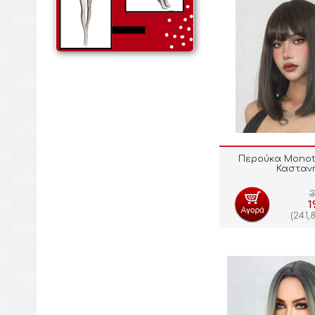
Περούκα Mono
Κασταν
3
1
(
241,