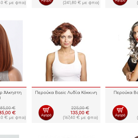
40
€
με φπα)
(
241,80
€
με φπα)
(
p Άλκηστη
Περούκα Basic Λυδία Κόκκινη
Περούκα Bas
η
85,00
€
225,00
€
85,00
€
135,00
€
40
€
με φπα)
(
167,40
€
με φπα)
(