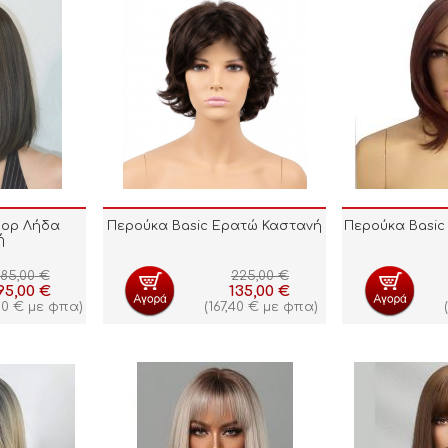
top Λήδα
Περούκα Basic Ερατώ Καστανή
Περούκα Basic 
ή
85,00
€
225,00
€
95,00
€
135,00
€
80
€
με φπα)
(
167,40
€
με φπα)
(