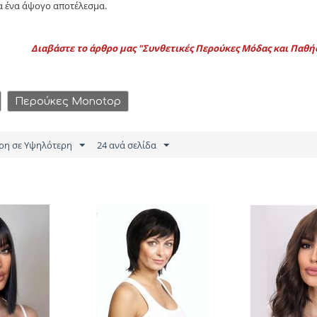
α ένα άψογο αποτέλεσμα.
Διαβάστε το άρθρο μας "
Συνθετικές Περούκες Μόδας και Παθή
Περούκες Monotop
ρη σε Υψηλότερη
24 ανά σελίδα