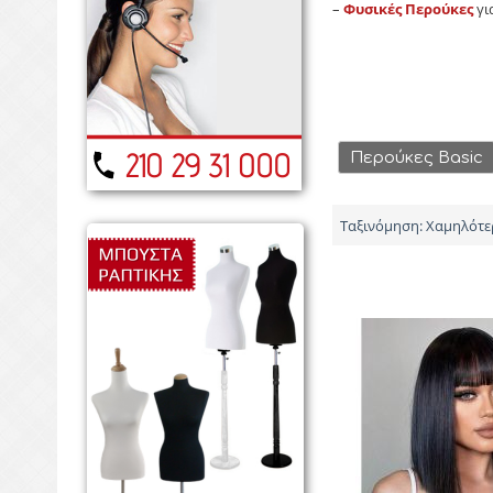
–
Φυσικές Περούκες
γι
Περούκες Basic
Ταξινόμηση: Χαμηλότε