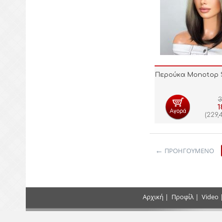
Περούκα Monotop S
3
1
(
229,
ΠΡΟΗΓΟΎΜΕΝΟ
Αρχική
|
Προφίλ
|
Video
Τρόποι Πληρωμής
Επικοιν