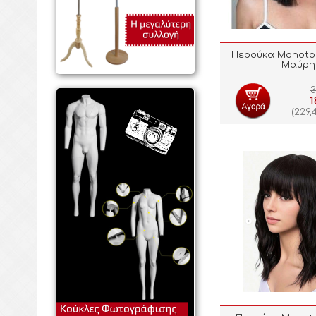
Περούκα Monoto
Μαύρη
3
1
(
229,