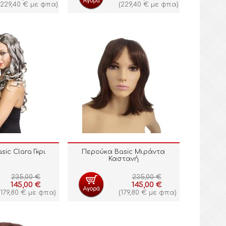
229,40
€
με φπα)
(
229,40
€
με φπα)
ic Clara Γκρι
Περούκα Basic Μιράντα
Καστανή
235,00
€
235,00
€
145,00
€
145,00
€
179,80
€
με φπα)
(
179,80
€
με φπα)