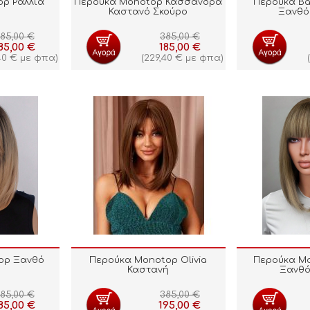
p Ραλλία
Περούκα Monotop Κασσάνδρα
Περούκα Ba
Καστανό Σκούρο
Ξανθό
85,00
€
385,00
€
85,00
€
185,00
€
40
€
με φπα)
(
229,40
€
με φπα)
(
op Ξανθό
Περούκα Monotop Olivia
Περούκα M
Καστανή
Ξανθό
85,00
€
385,00
€
85,00
€
195,00
€