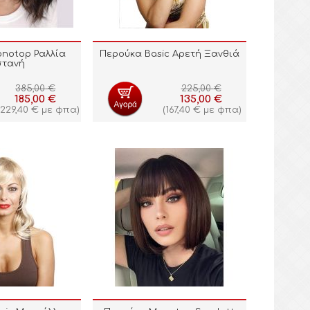
notop Ραλλία
Περούκα Basic Αρετή Ξανθιά
στανή
385,00
€
225,00
€
185,00
€
135,00
€
229,40
€
με φπα)
(
167,40
€
με φπα)