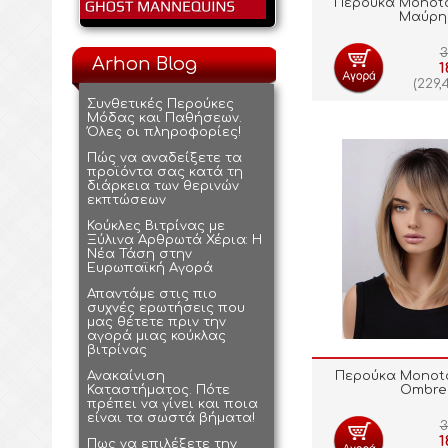
Περούκα Monoto
Μαύρη
3
Arhon Blog
1
(
229,
Συνθετικές Περούκες
Μόδας και Παθήσεων.
Όλες οι πληροφορίες!
Πώς να αναδείξετε τα
προϊόντα σας κατά τη
διάρκεια των θερινών
εκπτώσεων
Κούκλες Βιτρίνας με
Ξύλινα Αρθρωτά Χέρια: Η
Νέα Τάση στην
Ευρωπαϊκή Αγορά
Απαντάμε στις πιο
συχνές ερωτήσεις που
μας θέτετε πριν την
αγορά μιας κούκλας
βιτρίνας
Ανακαίνιση
Περούκα Monot
Καταστήματος. Πότε
Ombre
πρέπει να γίνει και ποια
είναι τα σωστά βήματα!
3
1
Πως να επιλέξετε την