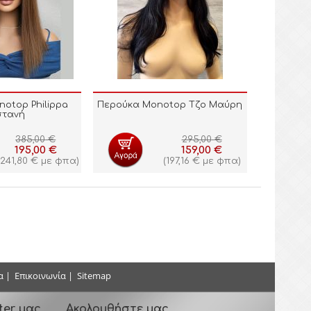
otop Philippa
Περούκα Monotop Τζο Μαύρη
στανή
385,00
€
295,00
€
195,00
€
159,00
€
241,80
€
με φπα)
(
197,16
€
με φπα)
α
|
Επικοινωνία
|
Sitemap
ter μας
Ακολουθήστε μας