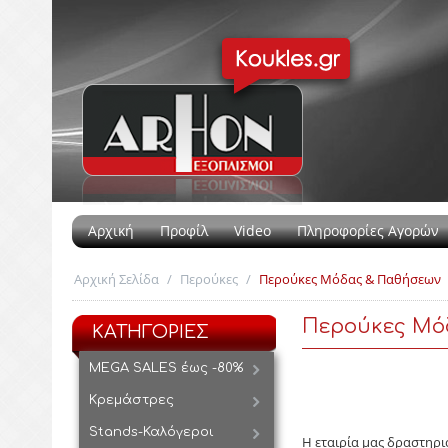
Αρχική
Προφίλ
Video
Πληροφορίες Αγορών
Αρχική Σελίδα
/
Περούκες
/
Περούκες Μόδας & Παθήσεων
Περούκες Μό
ΚΑΤΗΓΟΡΙΕΣ
MEGA SALES έως -80%
Κρεμάστρες
Stands-Καλόγεροι
Η εταιρία μας δραστηρι