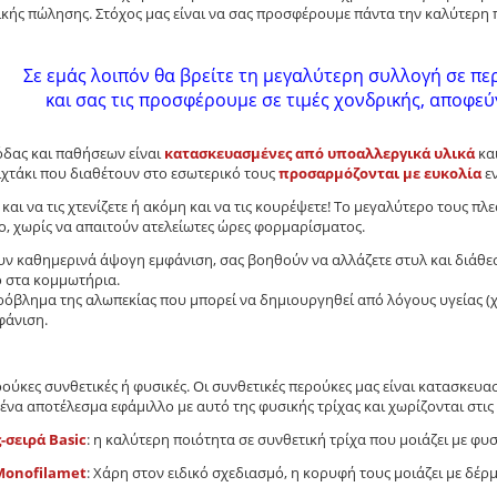
κής πώλησης. Στόχος μας είναι να σας προσφέρουμε πάντα την καλύτερη 
Σε εμάς λοιπόν θα βρείτε τη μεγαλύτερη συλλογή σε π
και σας τις προσφέρουμε σε τιμές χονδρικής, αποφε
όδας και παθήσεων είναι
κατασκευασμένες από υποαλλεργικά υλικά
και
ιχτάκι που διαθέτουν στο εσωτερικό τους
προσαρμόζονται με ευκολία
ε
 και να τις χτενίζετε ή ακόμη και να τις κουρέψετε! Το μεγαλύτερο τους π
μο, χωρίς να απαιτούν ατελείωτες ώρες φορμαρίσματος.
ουν καθημερινά άψογη εμφάνιση, σας βοηθούν να αλλάζετε στυλ και διά
ο στα κομμωτήρια.
ρόβλημα της αλωπεκίας που μπορεί να δημιουργηθεί από λόγους υγείας (χη
φάνιση.
ρούκες συνθετικές ή φυσικές. Οι συνθετικές περούκες μας είναι κατασκευ
 ένα αποτέλεσμα εφάμιλλο με αυτό της φυσικής τρίχας και χωρίζονται στι
-σειρά Basic
: η καλύτερη ποιότητα σε συνθετική τρίχα που μοιάζει με φυσ
Monofilamet
: Χάρη στον ειδικό σχεδιασμό, η κορυφή τους μοιάζει με δέρ