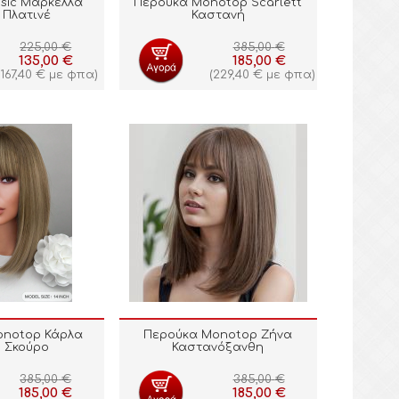
sic Μαρκέλλα
Περούκα Monotop Scarlett
 Πλατινέ
Καστανή
225,00
€
385,00
€
135,00
€
185,00
€
167,40
€
με φπα)
(
229,40
€
με φπα)
onotop Κάρλα
Περούκα Monotop Ζήνα
 Σκούρο
Καστανόξανθη
385,00
€
385,00
€
185,00
€
185,00
€