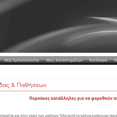
Μας Εμπιστεύονται
Ιδέες Καταστημάτων
Κατάλογοι
Ν
δας & Παθήσεων
Περούκες κατάλληλες για να φορεθούν 
οποιείται και στον χώρο των μαλλιών. Όλα αυτά τα χρόνια εισάγουμε πε