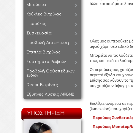
άλλα καταστήματα λιανι
Μπούστα
Κούκλες Βιτρίνας
Περούκες
Συσκευασία
Όλες μας οι περούκες μ
Προβολή-Διαφήμιση
αφού χάρη στο ειδικό δ
Έπιπλα Βιτρίνας
Μπορείτε να τις λούζετε
τους και μετά το λούσι
Συστήματα Ραφιών
Οι περούκες σας χαρίζ
Προβολή Ορθοπεδικών
περιττά έξοδα και χρόν
ειδών
Επίσης σας λύνουν το π
Decor Βιτρίνας
σας χαρίζουν άψογη εμ
Έξυπνες Λύσεις AIRBNB
Επιλέξτε ανάμεσα σε πε
(kanekalon) που χαρίζει
ΥΠΟΣΤΗΡΙΞΗ
–
Περούκες Συνθετικές
–
Περούκες Monotop/