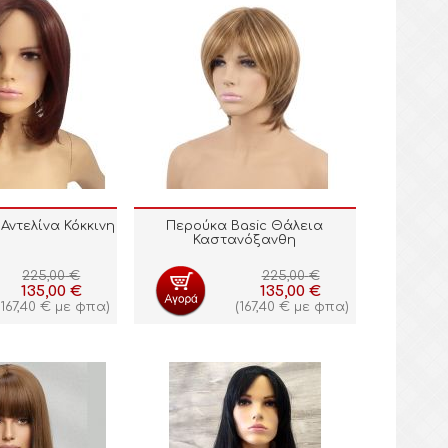
Αντελίνα Κόκκινη
Περούκα Basic Θάλεια
Καστανόξανθη
225,00
€
225,00
€
135,00
€
135,00
€
167,40
€
με φπα)
(
167,40
€
με φπα)