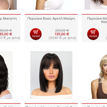
p Άλκηστη
Περούκα Basic Αρετή Μαύρη
Περούκα Mo
Κα
85,00
€
225,00
€
85,00
€
135,00
€
40
€
με φπα)
(
167,40
€
με φπα)
(