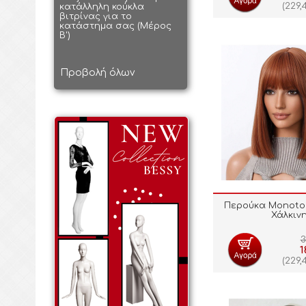
(
229,
κατάλληλη κούκλα
βιτρίνας για το
κατάστημα σας (Μέρος
Β')
Προβολή όλων
Περούκα Monoto
Χάλκιν
3
1
(
229,