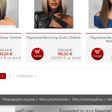
ilver Ombre
Περούκα Monotop Evita Ombre
Περούκα Mon
Κα
85,00
€
385,00
€
85,00
€
185,00
€
40
€
με φπα)
(
229,40
€
με φπα)
(
1
2
ΕΠΌΜΕΝΟ
|
Πληροφορίες Αγορών
|
Μας εμπιστεύονται
|
Ιδέες Καταστημάτων
|
Νέ
ωνήστε μαζί μας
Εγγραφείτε στο Newslet