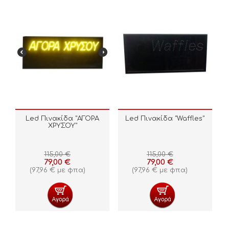
Led Πινακίδα "ΑΓΟΡΑ
Led Πινακίδα "Waffles"
ΧΡΥΣΟΥ"
115,00
€
115,00
€
79,00
€
79,00
€
(
97,96
€
με φπα)
(
97,96
€
με φπα)