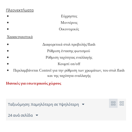
Πλεονεκτήματα
Εύχρηστες
Μοντέρνες
Οικονομικές
Χαρακτηριστικά
Διαφορετικά στυλ προβολής/flash
Ρύθμιση έντασης φωτισμού
Ρύθμιση ταχύτητας εναλλαγής
Κουμπί on/off
Περιλαμβάνετ
αι
Control για την ρύθμιση των χρωμάτων, του στυλ flash
και της ταχύτητα εναλλαγής
Ιδανικές για εσωτερικούς χώρους
Ταξινόμηση: Χαμηλότερη σε Υψηλότερη
24 ανά σελίδα