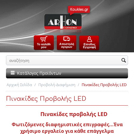
Κατάλογος Προϊόντων
Αρχική Σελίδα
/
Προβολή-Διαφήμιση
/
Πινακίδες Προβολής LED
Πινακίδες Προβολής LED
Πινακίδες προ
βολής LED
Φωτιζόμενες διαφημιστικές επιγραφές...
Ένα
χρήσιμο εργαλείο για κάθε επάγγελμα