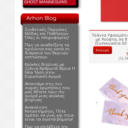
Arhon Blog
Συνθετικές Περούκες
Μόδας και Παθήσεων.
Τσάντα Υφασμάτι
Όλες οι πληροφορίες!
με Χούφτα, σε 
(Συσκευασία 50 
Πώς να αναδείξετε τα
προϊόντα σας κατά τη
Επιλογές
διάρκεια των θερινών
εκπτώσεων
(
16,7
Κούκλες Βιτρίνας με
Ξύλινα Αρθρωτά Χέρια: Η
Νέα Τάση στην
Ευρωπαϊκή Αγορά
Απαντάμε στις πιο
συχνές ερωτήσεις που
μας θέτετε πριν την
αγορά μιας κούκλας
βιτρίνας
Ανακαίνιση
Καταστήματος. Πότε
πρέπει να γίνει και ποια
είναι τα σωστά βήματα!
Πως να επιλέξετε την