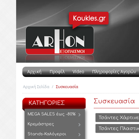
Αρχική
Προφίλ
Video
Πληροφορίες Αγορών
Αρχική Σελίδα
/
Συσκευασία
Συσκευασία
ΚΑΤΗΓΟΡΙΕΣ
MEGA SALES έως -80%
Τσάντες Χάρτινε
Κρεμάστρες
Τσάντες Πλαστι
Stands-Καλόγεροι