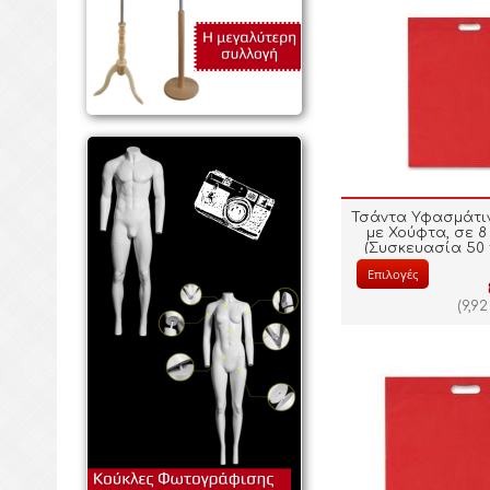
Τσάντα Υφασμάτι
με Χούφτα, σε 
(Συσκευασία 50 
Επιλογές
(
9,92