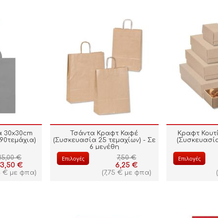
α 30x30cm
Τσάντα Κραφτ Καφέ
Κραφτ Κουτ
90τεμάχια)
(Συσκευασία 25 τεμαχίων) - Σε
(Συσκευασία
6 μεγέθη
15,00
€
7,50
€
Επιλογές
Επιλογές
13,50
€
6,25
€
4
€
με φπα)
(
7,75
€
με φπα)