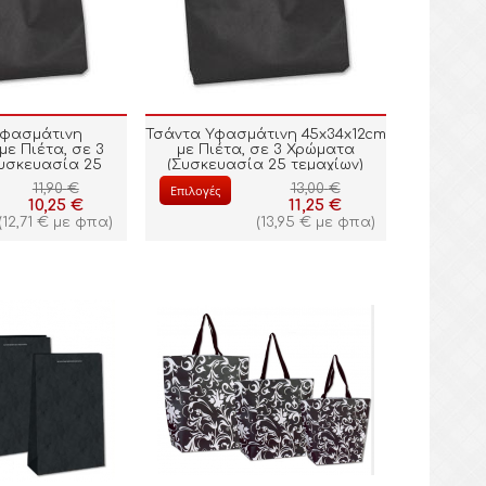
Υφασμάτινη
Τσάντα Υφασμάτινη 45x34x12cm
με Πιέτα, σε 3
με Πιέτα, σε 3 Χρώματα
υσκευασία 25
(Συσκευασία 25 τεμαχίων)
αχίων)
11,90
€
13,00
€
Επιλογές
10,25
€
11,25
€
(
12,71
€
με φπα)
(
13,95
€
με φπα)