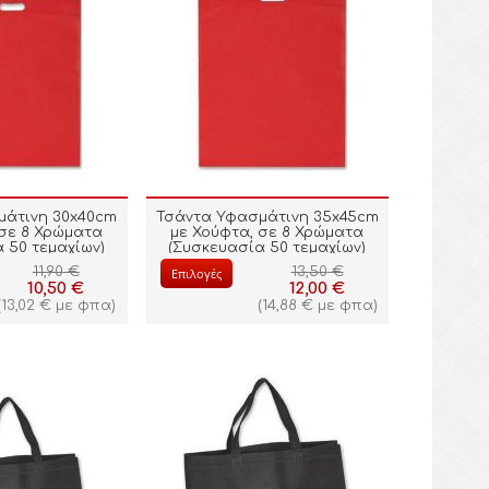
μάτινη 30x40cm
Τσάντα Υφασμάτινη 35x45cm
 σε 8 Χρώματα
με Χούφτα, σε 8 Χρώματα
 50 τεμαχίων)
(Συσκευασία 50 τεμαχίων)
11,90
€
13,50
€
Επιλογές
10,50
€
12,00
€
(
13,02
€
με φπα)
(
14,88
€
με φπα)