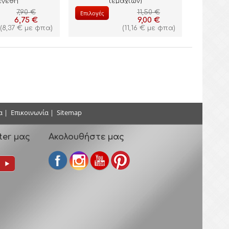
εγέθη
τεμαχίων)
7,90
€
11,50
€
Επιλογές
6,75
€
9,00
€
(
8,37
€
με φπα)
(
11,16
€
με φπα)
α
|
Επικοινωνία
|
Sitemap
ter μας
Ακολουθήστε μας