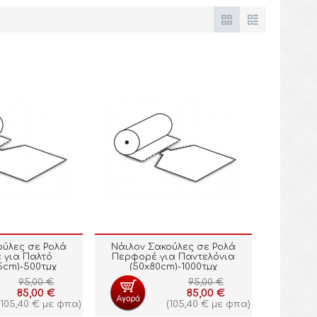
ούλες σε Ρολά
Νάιλον Σακούλες σε Ρολά
 για Παλτό
Περφορέ για Παντελόνια
5cm)-500τμχ
(50x80cm)-1000τμχ
95,00
€
95,00
€
85,00
€
85,00
€
105,40
€
με φπα)
(
105,40
€
με φπα)