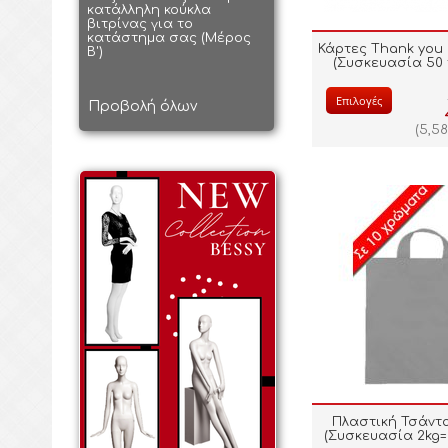
κατάλληλη κούκλα
βιτρίνας για το
κατάστημα σας (Μέρος
Κάρτες Thank you 
Β')
(Συσκευασία 50 
Επιλογές
Προβολή όλων
(
5,5
Πλαστική Τσάντ
(Συσκευασία 2kg=