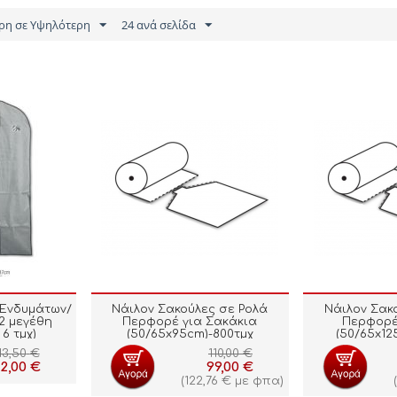
ρη σε Υψηλότερη
24 ανά σελίδα
Ενδυμάτων/
Νάιλον Σακούλες σε Ρολά
Νάιλον Σακ
2 μεγέθη
Περφορέ για Σακάκια
Περφορέ
6 τμχ)
(50/65x95cm)-800τμχ
(50/65x12
13,50
€
110,00
€
12,00
€
99,00
€
(
122,76
€
με φπα)
(