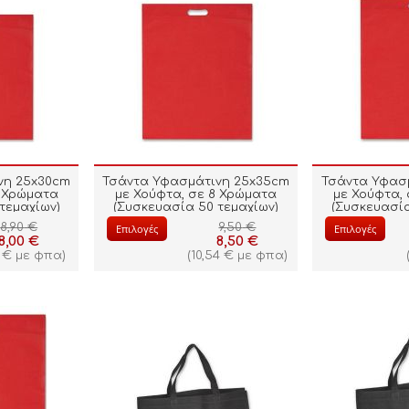
νη 25x30cm
Τσάντα Υφασμάτινη 25x35cm
Τσάντα Υφασ
8 Χρώματα
με Χούφτα, σε 8 Χρώματα
με Χούφτα,
τεμαχίων)
(Συσκευασία 50 τεμαχίων)
(Συσκευασία
8,90
€
9,50
€
Επιλογές
Επιλογές
8,00
€
8,50
€
€
με φπα)
(
10,54
€
με φπα)