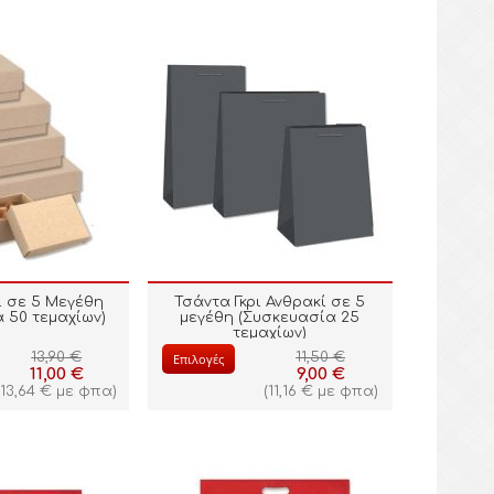
ί σε 5 Μεγέθη
Τσάντα Γκρι Ανθρακί σε 5
 50 τεμαχίων)
μεγέθη (Συσκευασία 25
τεμαχίων)
13,90
€
11,50
€
Επιλογές
11,00
€
9,00
€
(
13,64
€
με φπα)
(
11,16
€
με φπα)