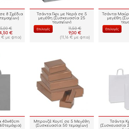
σε 8 Σχέδια
Τσάντα Γκρι με Νερά σε 5
Τσάντα Μαύρ
τεμαχίων)
μεγέθη (Συσκευασία 25
μεγέθη (Σ
τεμαχίων)
τεμ
5,00
€
11,50
€
Επιλογές
Επιλογές
4,50
€
9,00
€
8
€
με φπα)
(
11,16
€
με φπα)
α 40x40cm
Μπρονζέ Κουτί σε 5 Μεγέθη
Τσάντα Κ
60τεμάχια)
(Συσκευασία 50 τεμαχίων)
(Συσκευασία 2