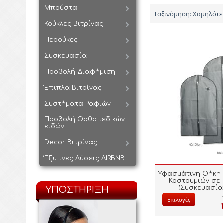
Μπούστα
Ταξινόμηση: Χαμηλότε
Κούκλες Βιτρίνας
Περούκες
Συσκευασία
Προβολή-Διαφήμιση
Έπιπλα Βιτρίνας
Συστήματα Ραφιών
Προβολή Ορθοπεδικών
ειδών
Decor Βιτρίνας
Έξυπνες Λύσεις AIRBNB
Υφασμάτινη Θήκη 
Κοστουμιών σε 
(Συσκευασία 
ΥΠΟΣΤΗΡΙΞΗ
Επιλογές