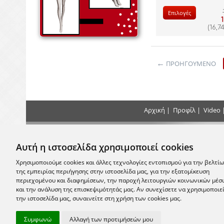
Επιλογές
(
16,7
ΠΡΟΗΓΟΎΜΕΝΟ
Αρχική
|
Προφίλ
|
Video
Τρόποι Πληρωμής
Επικοιν
Αυτή η ιστοσελίδα χρησιμοποιεί cookies
+30 2
Κάντε τις πληρωμές σας με Κατάθεση, Κατά
την Παράδοση ή με Πιστωτική Κάρτα στο
Χρησιμοποιούμε cookies και άλλες τεχνολογίες εντοπισμού για την βελτί
κατάστημα μας
της εμπειρίας περιήγησης στην ιστοσελίδα μας, για την εξατομίκευση
email:
info
περιεχομένου και διαφημίσεων, την παροχή λειτουργιών κοινωνικών μέσ
και την ανάλυση της επισκεψιμότητάς μας. Αν συνεχίσετε να χρησιμοποιε
Σας περ
την ιστοσελίδα μας, συναινείτε στη χρήση των cookies μας.
Μονεμβασία
Συμφωνώ
Αλλαγή των προτιμήσεών μου