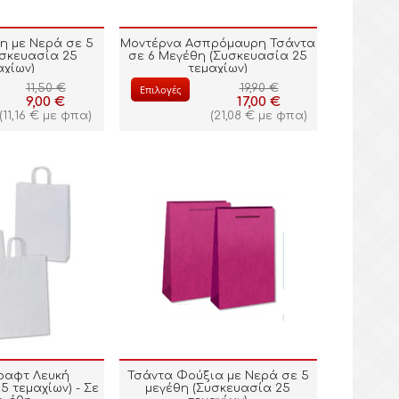
η με Νερά σε 5
Μοντέρνα Ασπρόμαυρη Τσάντα
υσκευασία 25
σε 6 Μεγέθη (Συσκευασία 25
αχίων)
τεμαχίων)
11,50
€
19,90
€
Επιλογές
9,00
€
17,00
€
(
11,16
€
με φπα)
(
21,08
€
με φπα)
ραφτ Λευκή
Τσάντα Φούξια με Νερά σε 5
5 τεμαχίων) - Σε
μεγέθη (Συσκευασία 25