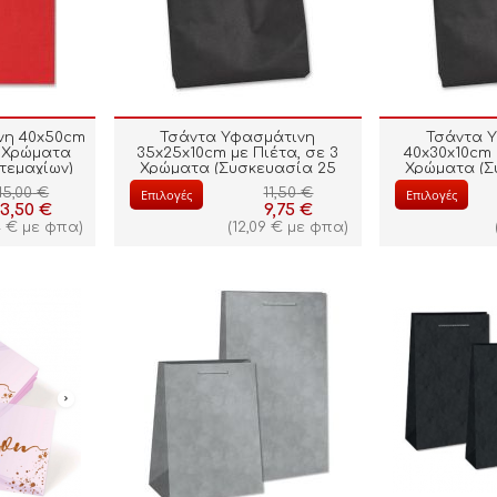
νη 40x50cm
Τσάντα Υφασμάτινη
Τσάντα 
8 Χρώματα
35x25x10cm με Πιέτα, σε 3
40x30x10cm 
τεμαχίων)
Χρώματα (Συσκευασία 25
Χρώματα (Σ
τεμαχίων)
τεμ
15,00
€
11,50
€
Επιλογές
Επιλογές
13,50
€
9,75
€
4
€
με φπα)
(
12,09
€
με φπα)