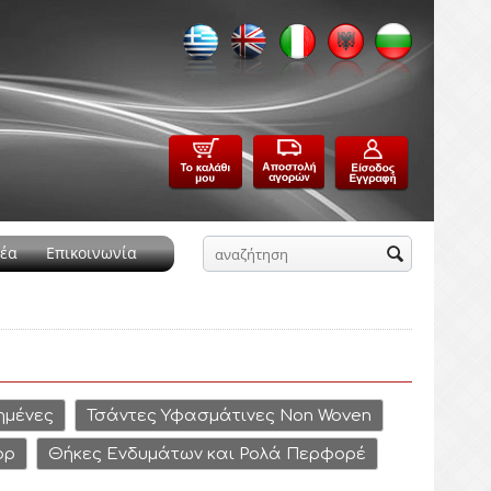
έα
Επικοινωνία
ημένες
Τσάντες Υφασμάτινες Non Woven
op
Θήκες Ενδυμάτων και Ρολά Περφορέ