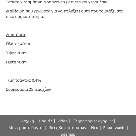
Τσάντα Υφασμάτινη Non Woven με πίετα και χερουλάκι.
Διαθέσιμη σε 3 χρώματα για να επιλέξετε αυτό που ταιριάζει στο
δικό σας κατάστημα.
Διαστάσεις
Πλάτος 40cm
Ύψος 30cm
Πιέτα 10cm
Τιμή τσάντας: 0,41€
Συσκευασία 25 τεμαχίων
Αρχική
|
Προφίλ
|
Video
|
Πληροφορίες Αγορών
|
Μας εμπιστεύονται
|
Ιδέες Καταστημάτων
|
Νέα
|
Επικοινωνία
|
Sitemap