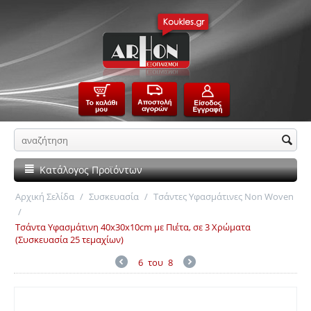
Κατάλογος Προϊόντων
Αρχική Σελίδα
/
Συσκευασία
/
Τσάντες Υφασμάτινες Non Woven
/
Τσάντα Υφασμάτινη 40x30x10cm με Πιέτα, σε 3 Χρώματα
(Συσκευασία 25 τεμαχίων)
6
του
8