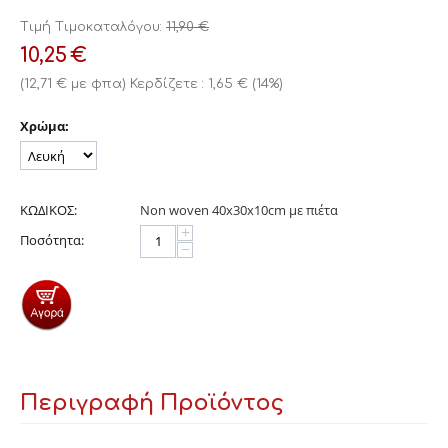
Τιμή Τιμοκαταλόγου:
11,90
€
10,25
€
(
12,71
€
με φπα)
Κερδίζετε :
1,65
€
(
14
%)
Χρώμα:
ΚΩΔΙΚΟΣ:
Non woven 40x30x10cm με πιέτα
+
Ποσότητα:
−
Περιγραφή Προϊόντος