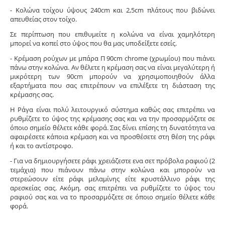
- Κολώνα τοίχου ύψους 240cm και 2,5cm πλάτους που βιδώνει
απευθείας στον τοίχο.
Σε περίπτωση που επιθυμείτε η κολώνα να είναι χαμηλότερη
μπορεί να κοπεί στο ύψος που θα μας υποδείξετε εσείς.
- Κρέμαση ρούχων με μπάρα Π 90cm chrome (χρωμίου) που πιάνει
πάνω στην κολώνα. Αν θέλετε η κρέμαση σας να είναι μεγαλύτερη ή
μικρότερη των 90cm μπορούν να χρησιμοποιηθούν άλλα
εξαρτήματα που σας επιτρέπουν να επιλέξετε τη διάσταση της
κρέμασης σας.
Η Ράγα είναι πολύ λειτουργικό σύστημα καθώς σας επιτρέπει να
ρυθμίζετε το ύψος της κρέμασης σας και να την προσαρμόζετε σε
όποιο σημείο θέλετε κάθε φορά. Σας δίνει επίσης τη δυνατότητα να
αφαιρέσετε κάποια κρέμαση και να προσθέσετε στη θέση της ράφι
ή και το αντίστροφο.
- Για να δημιουργήσετε ράφι χρειάζεστε ενα σετ πρόβολα ραφιού (2
τεμάχια) που πιάνουν πάνω στην κολώνα και μπορούν να
στερεώσουν είτε ράφι μελαμίνης είτε κρυστάλλινο ράφι της
αρεσκείας σας. Ακόμη, σας επιτρέπει να ρυθμίζετε το ύψος του
ραφιού σας και να το προσαρμόζετε σε όποιο σημείο θέλετε κάθε
φορά.