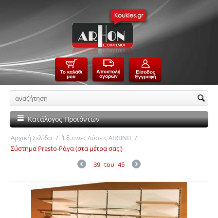
Κατάλογος Προϊόντων
Αρχική Σελίδα
/
Έξυπνες Λύσεις AIRBNB
/
Σύστημα Presto-Ράγα (στα μέτρα σας!)
39
του
45