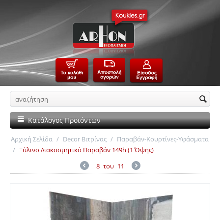
Κατάλογος Προϊόντων
Αρχική Σελίδα
/
Decor Βιτρίνας
/
Παραβάν-Κουρτίνες-Υφάσματα
/
Ξύλινο Διακοσμητικό Παραβάν 149h (1 Όψης)
8
του
11