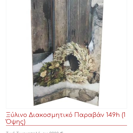
Ξύλινο Διακοσμητικό Παραβάν 149h (1
Όψης)