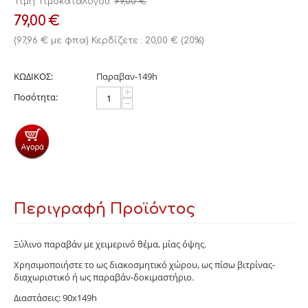
Τιμή Τιμοκαταλόγου:
99,00
€
79,00
€
(
97,96
€
με φπα)
Κερδίζετε :
20,00
€
(
20
%)
ΚΩΔΙΚΟΣ:
Παραβαν-149h
+
Ποσότητα:
−
Περιγραφή Προϊόντος
Ξύλινο παραβάν με χειμερινό θέμα, μίας όψης.
Χρησιμοποιήστε το ως διακοσμητικό χώρου, ως πίσω βιτρίνας-
διαχωριστικό ή ως παραβάν-δοκιμαστήριο.
Διαστάσεις: 90x149h