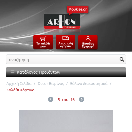
Κατάλογος Προϊόντων
Αρχική Σελίδα
/
Decor Βιτρίνας
/
Ξύλινα Διακοσμητικά
/
Καλάθι Χόρτινο
5
του
16