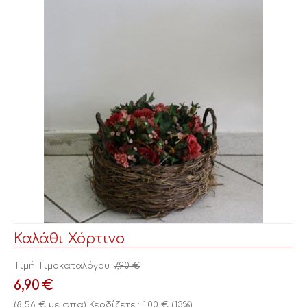
Καλάθι Χόρτινο
Τιμή Τιμοκαταλόγου:
7,90
€
6,90
€
(
8,56
€
με φπα)
Κερδίζετε :
1,00
€
(
13
%)