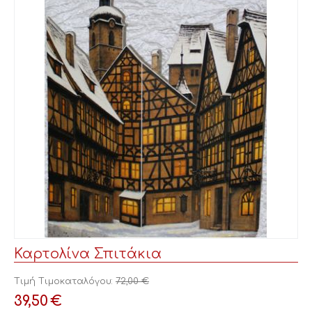
Καρτολίνα Σπιτάκια
Τιμή Τιμοκαταλόγου:
72,00
€
39,50
€