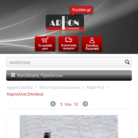
Κατάλογος Προϊόντων
Αρχική Σελίδα
/
Decor Χριστουγέννων
/
Καφέ-Ροζ
/
Καρτολίνα Σπιτάκια
5
του
12