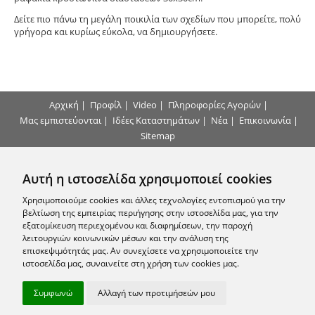
Δείτε πιο πάνω τη μεγάλη ποικιλία των σχεδίων που μπορείτε, πολύ
γρήγορα και κυρίως εύκολα, να δημιουργήσετε.
Αρχική
|
Προφίλ
|
Video
|
Πληροφορίες Αγορών
|
Μας εμπιστεύονται
|
Ιδέες Καταστημάτων
|
Νέα
|
Επικοινωνία
|
Sitemap
Τρόποι Πληρωμής
Αυτή η ιστοσελίδα χρησιμοποιεί cookies
Επικοινωνήστε μαζί μας
Χρησιμοποιούμε cookies και άλλες τεχνολογίες εντοπισμού για την
βελτίωση της εμπειρίας περιήγησης στην ιστοσελίδα μας, για την
εξατομίκευση περιεχομένου και διαφημίσεων, την παροχή
Εγγραφείτε στο Newsletter μας
λειτουργιών κοινωνικών μέσων και την ανάλυση της
επισκεψιμότητάς μας. Αν συνεχίσετε να χρησιμοποιείτε την
ιστοσελίδα μας, συναινείτε στη χρήση των cookies μας.
Ακολουθήστε μας
Συμφωνώ
Αλλαγή των προτιμήσεών μου
© 2010 - 2026 arhon.gr -
Όροι Χρήσης
-
Προστασία Προσωπικών