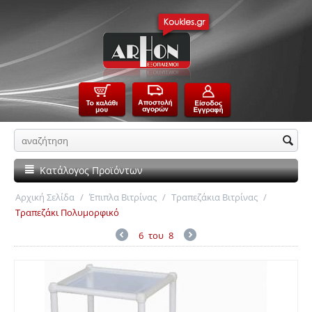
Κατάλογος Προϊόντων
Αρχική Σελίδα
/
Έπιπλα Βιτρίνας
/
Τραπεζάκια Βιτρίνας
/
Τραπεζάκι Πολυμορφικό
6
του
8