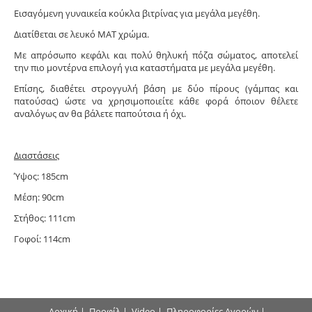
Εισαγόμενη γυναικεία κούκλα βιτρίνας για μεγάλα μεγέθη.
Διατίθεται σε λευκό ΜΑΤ χρώμα.
Με απρόσωπο κεφάλι και πολύ θηλυκή πόζα σώματος, αποτελεί
την πιο μοντέρνα επιλογή για καταστήματα με μεγάλα μεγέθη.
Επίσης, διαθέτει στρογγυλή βάση με δύο πίρους (γάμπας και
πατούσας) ώστε να χρησιμοποιείτε κάθε φορά όποιον θέλετε
αναλόγως αν θα βάλετε παπούτσια ή όχι.
Διαστάσεις
Ύψος: 185cm
Μέση: 90cm
Στήθος: 111cm
Γοφοί: 114cm
Αρχική
|
Προφίλ
|
Video
|
Πληροφορίες Αγορών
|