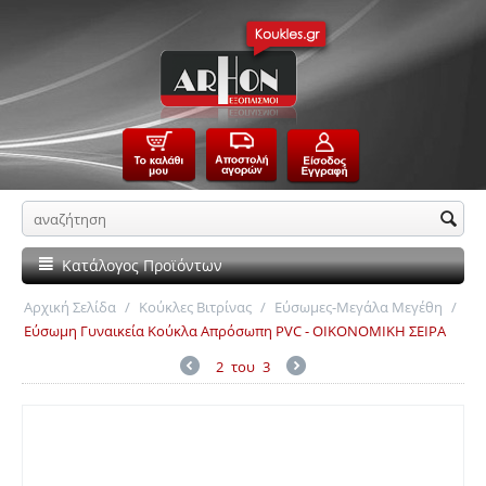
Κατάλογος Προϊόντων
Αρχική Σελίδα
/
Κούκλες Βιτρίνας
/
Εύσωμες-Μεγάλα Μεγέθη
/
Εύσωμη Γυναικεία Κούκλα Απρόσωπη PVC - ΟΙΚΟΝΟΜΙΚΗ ΣΕΙΡΑ
2
του
3