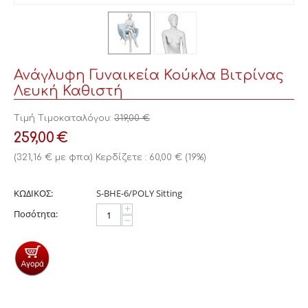
Ανάγλυφη Γυναικεία Κούκλα Βιτρίνας
Λευκή Καθιστή
Τιμή Τιμοκαταλόγου:
319,00
€
259,00
€
(
321,16
€
με φπα)
Κερδίζετε :
60,00
€
(
19
%)
ΚΩΔΙΚΟΣ:
S-BHE-6/POLY Sitting
+
Ποσότητα:
−