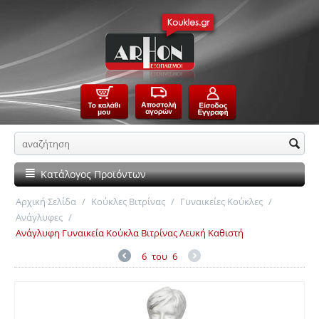
Κατάλογος Προϊόντων
Αρχική Σελίδα
/
Κούκλες Βιτρίνας
/
Γυναικείες Κούκλες
/
Ανάγλυφες
/
Ανάγλυφη Γυναικεία Κούκλα Βιτρίνας Λευκή Καθιστή
6
του
6