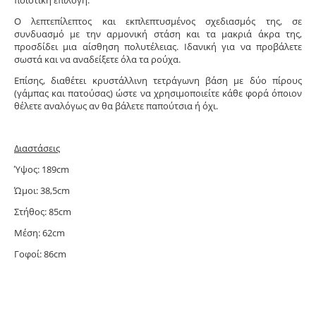
ποιοτική επιλογή.
Ο λεπτεπίλεπτος και εκπλεπτυσμένος σχεδιασμός της, σε
συνδυασμό με την αρμονική στάση και τα μακριά άκρα της,
προσδίδει μια αίσθηση πολυτέλειας. Ιδανική για να προβάλετε
σωστά και να αναδείξετε όλα τα ρούχα.
Επίσης, διαθέτει κρυστάλλινη τετράγωνη βάση με δύο πίρους
(γάμπας και πατούσας) ώστε να χρησιμοποιείτε κάθε φορά όποιον
θέλετε αναλόγως αν θα βάλετε παπούτσια ή όχι.
Διαστάσεις
Ύψος: 189cm
Ώμοι: 38,5cm
Στήθος: 85cm
Μέση: 62cm
Γοφοί: 86cm