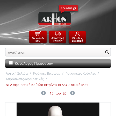
Κατάλογος Προϊόντων
Αρχική Σελίδα
/
Κούκλες Βιτρίνας
/
Γυναικείες Κούκλες
/
Απρόσωπες-Αφαιρετικές
/
ΝΕΑ Αφαιρετική Κούκλα Βιτρίνας BESSY-2 Λευκό Ματ
15
του
20