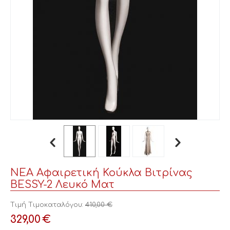
ΝΕΑ Αφαιρετική Κούκλα Βιτρίνας
BESSY-2 Λευκό Ματ
Τιμή Τιμοκαταλόγου:
410,00
€
329,00
€