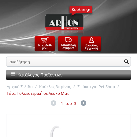
Κατάλογος Προϊόντων
Αρχική Σελίδα
/
Κούκλες Βιτρίνας
/
Ζωάκια για Pet Shop
/
Γάτα Πολυεστερική σε Λευκό Ματ
1
του
3