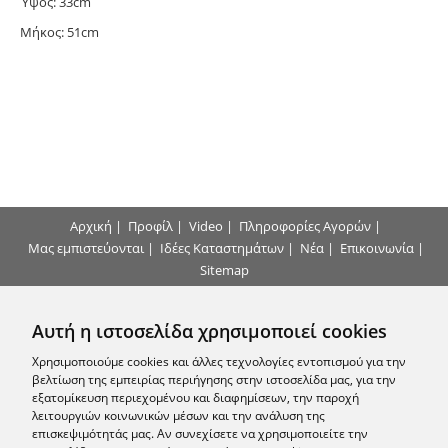
Ύψος: 33cm
Μήκος: 51cm
Αρχική
|
Προφίλ
|
Video
|
Πληροφορίες Αγορών
|
Μας εμπιστεύονται
|
Ιδέες Καταστημάτων
|
Νέα
|
Επικοινωνία
|
Sitemap
Τρόποι Πληρωμής
Αυτή η ιστοσελίδα χρησιμοποιεί cookies
Επικοινωνήστε μαζί μας
Χρησιμοποιούμε cookies και άλλες τεχνολογίες εντοπισμού για την
βελτίωση της εμπειρίας περιήγησης στην ιστοσελίδα μας, για την
εξατομίκευση περιεχομένου και διαφημίσεων, την παροχή
Εγγραφείτε στο Newsletter μας
λειτουργιών κοινωνικών μέσων και την ανάλυση της
επισκεψιμότητάς μας. Αν συνεχίσετε να χρησιμοποιείτε την