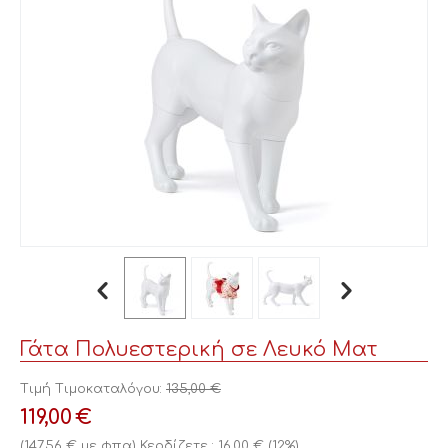
Γάτα Πολυεστερική σε Λευκό Ματ
Τιμή Τιμοκαταλόγου:
135,00
€
119,00
€
(
147,56
€
με φπα)
Κερδίζετε :
16,00
€
(
12
%)