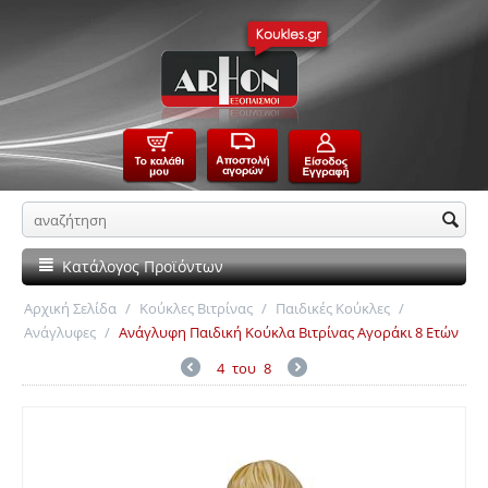
Κατάλογος Προϊόντων
Αρχική Σελίδα
/
Κούκλες Βιτρίνας
/
Παιδικές Κούκλες
/
Ανάγλυφες
/
Ανάγλυφη Παιδική Κούκλα Βιτρίνας Αγοράκι 8 Ετών
4
του
8