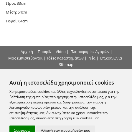
Ώμοι: 33cm
Μέση: 54cm
Γοφοί: 64cm
Αρχική
|
Προφίλ
|
Video
|
Πληροφορίες Αγορών
|
Μας εμπιστεύονται
|
Ιδέες Καταστημάτων
|
Νέα
|
Επικοινωνία
|
Sitemap
Τρόποι Πληρωμής
Αυτή η ιστοσελίδα χρησιμοποιεί cookies
Επικοινωνήστε μαζί μας
Χρησιμοποιούμε cookies και άλλες τεχνολογίες εντοπισμού για την
βελτίωση της εμπειρίας περιήγησης στην ιστοσελίδα μας, για την
εξατομίκευση περιεχομένου και διαφημίσεων, την παροχή
Εγγραφείτε στο Newsletter μας
λειτουργιών κοινωνικών μέσων και την ανάλυση της
επισκεψιμότητάς μας. Αν συνεχίσετε να χρησιμοποιείτε την
ιστοσελίδα μας, συναινείτε στη χρήση των cookies μας.
Ακολουθήστε μας
Συμφωνώ
Αλλαγή των προτιμήσεών μου