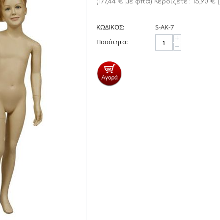
(
177,44
€
με φπα)
Κερδίζετε :
15,90
€
(
ΚΩΔΙΚΟΣ:
S-ΑΚ-7
+
Ποσότητα:
−