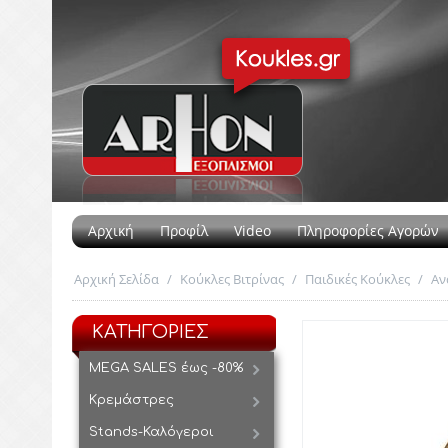
Αρχική
Προφίλ
Video
Πληροφορίες Αγορών
Αρχική Σελίδα
/
Κούκλες Βιτρίνας
/
Παιδικές Κούκλες
/
Αν
ΚΑΤΗΓΟΡΙΕΣ
MEGA SALES έως -80%
Κρεμάστρες
Stands-Καλόγεροι