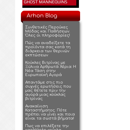
Arhon Blog
Συνθετικές Περούκες
Μόδας και Παθήσεων.
Όλες οι πληροφορίες!
Πώς να αναδείξετε τα
προϊόντα σας κατά τη
διάρκεια των θερινών
εκπτώσεων
Κούκλες Βιτρίνας με
Ξύλινα Αρθρωτά Χέρια: Η
Νέα Τάση στην
Ευρωπαϊκή Αγορά
Απαντάμε στις πιο
συχνές ερωτήσεις που
μας θέτετε πριν την
αγορά μιας κούκλας
βιτρίνας
Ανακαίνιση
Καταστήματος. Πότε
πρέπει να γίνει και ποια
είναι τα σωστά βήματα!
Πως να επιλέξετε την