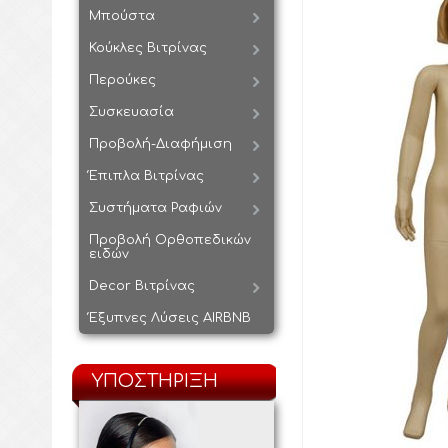
Μπούστα
Κούκλες Βιτρίνας
Περούκες
Συσκευασία
Προβολή-Διαφήμιση
Έπιπλα Βιτρίνας
Συστήματα Ραφιών
Προβολή Ορθοπεδικών
ειδών
Decor Βιτρίνας
Έξυπνες Λύσεις AIRBNB
ΥΠΟΣΤΗΡΙΞΗ