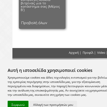
κατάλληλη κούκλα
βιτρίνας για το
κατάστημα σας (Μέρος
Β')
Προβολή όλων
Αρχική
|
Προφίλ
|
Video
Τρόποι Πληρωμής
Επικοιν
Αυτή η ιστοσελίδα χρησιμοποιεί cookies
+30 2
Κάντε τις πληρωμές σας με Κατάθεση, Κατά
την Παράδοση ή με Πιστωτική Κάρτα στο
Χρησιμοποιούμε cookies και άλλες τεχνολογίες εντοπισμού για την βελτί
κατάστημα μας
της εμπειρίας περιήγησης στην ιστοσελίδα μας, για την εξατομίκευση
email:
info
περιεχομένου και διαφημίσεων, την παροχή λειτουργιών κοινωνικών μέσ
και την ανάλυση της επισκεψιμότητάς μας. Αν συνεχίσετε να χρησιμοποιε
Σας περ
την ιστοσελίδα μας, συναινείτε στη χρήση των cookies μας.
Μονεμβασία
Συμφωνώ
Αλλαγή των προτιμήσεών μου