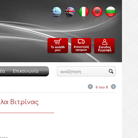
έα
Επικοινωνία
6
του
8
λα Βιτρίνας