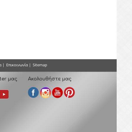
α
|
Επικοινωνία
|
Sitemap
ter μας
Ακολουθήστε μας