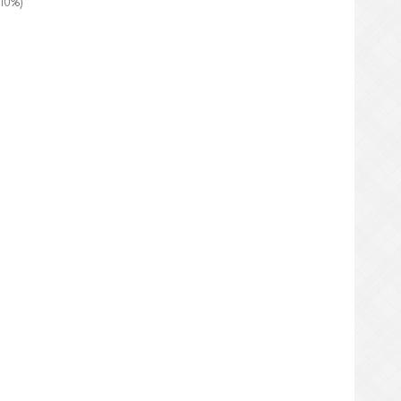
10
%)