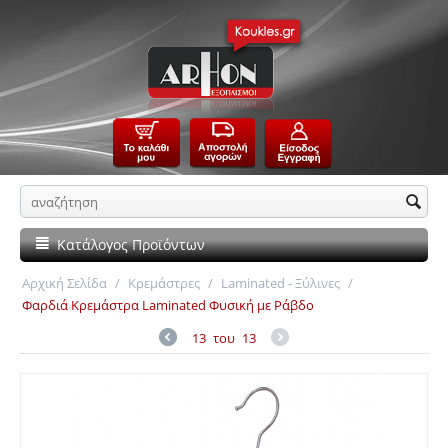
Κατάλογος Προϊόντων
Αρχική Σελίδα
/
Κρεμάστρες
/
Laminated - Ξύλινες
/
Φαρδιά Κρεμάστρα Laminated Φυσική με Ράβδο
13
του
13