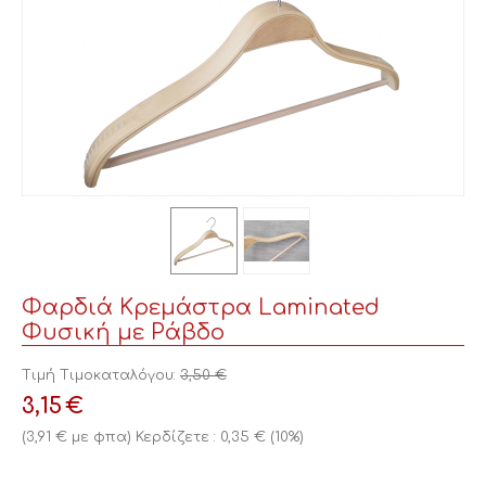
Φαρδιά Κρεμάστρα Laminated
Φυσική με Ράβδο
Τιμή Τιμοκαταλόγου:
3,50
€
3,15
€
(
3,91
€
με φπα)
Κερδίζετε :
0,35
€
(
10
%)