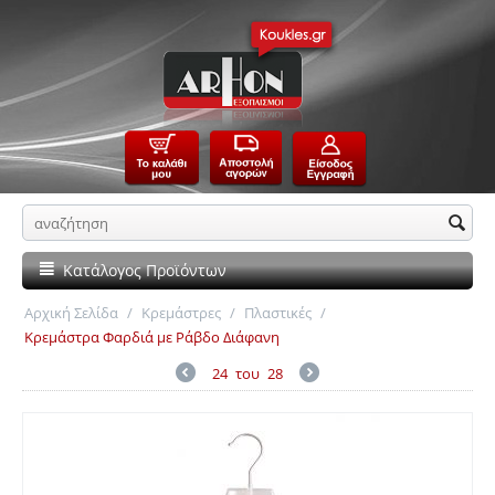
Κατάλογος Προϊόντων
Αρχική Σελίδα
/
Κρεμάστρες
/
Πλαστικές
/
Κρεμάστρα Φαρδιά με Ράβδο Διάφανη
24
του
28