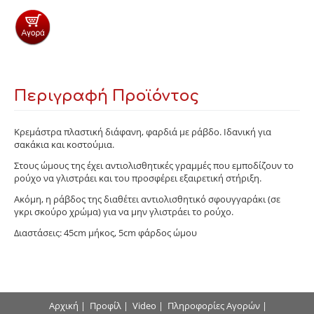
Περιγραφή Προϊόντος
Κρεμάστρα πλαστική διάφανη, φαρδιά με ράβδο. Ιδανική για
σακάκια και κοστούμια.
Στους ώμους της έχει αντιολισθητικές γραμμές που εμποδίζουν το
ρούχο να γλιστράει και του προσφέρει εξαιρετική στήριξη.
Ακόμη, η ράβδος της διαθέτει αντιολισθητικό σφουγγαράκι (σε
γκρι σκούρο χρώμα) για να μην γλιστράει το ρούχο.
Διαστάσεις: 45cm μήκος, 5cm φάρδος ώμου
Αρχική
|
Προφίλ
|
Video
|
Πληροφορίες Αγορών
|