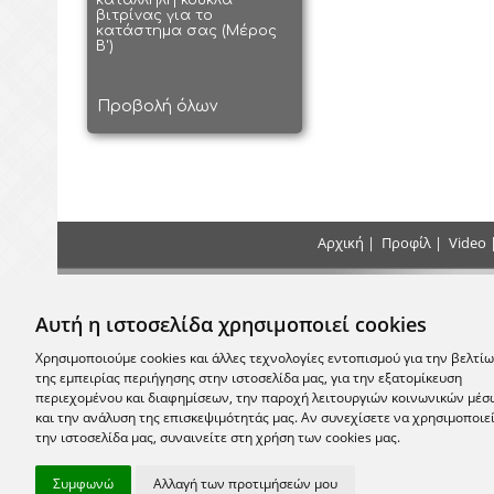
κατάλληλη κούκλα
βιτρίνας για το
κατάστημα σας (Μέρος
Β')
Προβολή όλων
Αρχική
|
Προφίλ
|
Video
Τρόποι Πληρωμής
Επικοιν
Αυτή η ιστοσελίδα χρησιμοποιεί cookies
+30 2
Κάντε τις πληρωμές σας με Κατάθεση, Κατά
την Παράδοση ή με Πιστωτική Κάρτα στο
Χρησιμοποιούμε cookies και άλλες τεχνολογίες εντοπισμού για την βελτί
κατάστημα μας
της εμπειρίας περιήγησης στην ιστοσελίδα μας, για την εξατομίκευση
email:
info
περιεχομένου και διαφημίσεων, την παροχή λειτουργιών κοινωνικών μέσ
και την ανάλυση της επισκεψιμότητάς μας. Αν συνεχίσετε να χρησιμοποιε
Σας περ
την ιστοσελίδα μας, συναινείτε στη χρήση των cookies μας.
Μονεμβασία
Συμφωνώ
Αλλαγή των προτιμήσεών μου