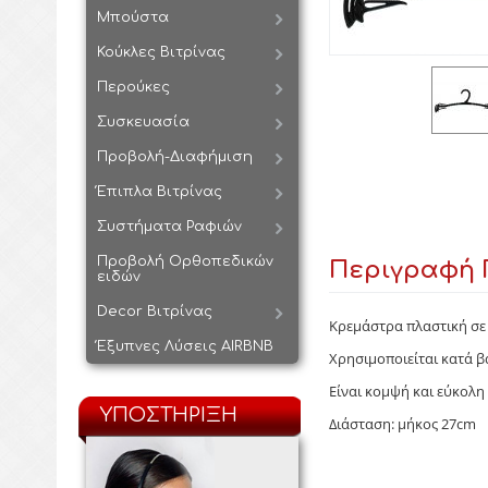
Μπούστα
Κούκλες Βιτρίνας
Περούκες
Συσκευασία
Προβολή-Διαφήμιση
Έπιπλα Βιτρίνας
Συστήματα Ραφιών
Προβολή Ορθοπεδικών
Περιγραφή 
ειδών
Decor Βιτρίνας
Κρεμάστρα πλαστική σε 
Έξυπνες Λύσεις AIRBNB
Χρησιμοποιείται κατά β
Είναι κομψή και εύκολη 
ΥΠΟΣΤΗΡΙΞΗ
Διάσταση: μήκος 27cm