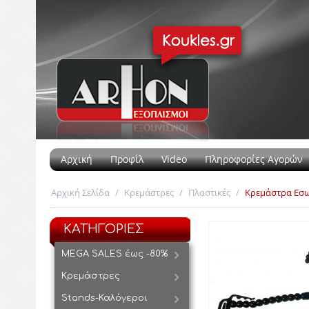
Αρχική
Προφίλ
Video
Πληροφορίες Αγορών
Αρχική Σελίδα
/
Κρεμάστρες
/
Πλαστικές
/
Κρεμάστρα Εσ
ΚΑΤΗΓΟΡΙΕΣ
MEGA SALES έως -80%
Κρεμάστρες
Stands-Καλόγεροι