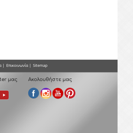
α
|
Επικοινωνία
|
Sitemap
ter μας
Ακολουθήστε μας