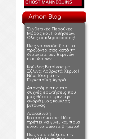
Arhon Blog
Συνθετικές Περούκες
Μόδας και Παθήσεων.
Όλες οι πληροφορίες!
Πώς να αναδείξετε τα
προϊόντα σας κατά τη
διάρκεια των θερινών
εκπτώσεων
Κούκλες Βιτρίνας με
Ξύλινα Αρθρωτά Χέρια: Η
Νέα Τάση στην
Ευρωπαϊκή Αγορά
Απαντάμε στις πιο
συχνές ερωτήσεις που
μας θέτετε πριν την
αγορά μιας κούκλας
βιτρίνας
Ανακαίνιση
Καταστήματος. Πότε
πρέπει να γίνει και ποια
είναι τα σωστά βήματα!
Πως να επιλέξετε την