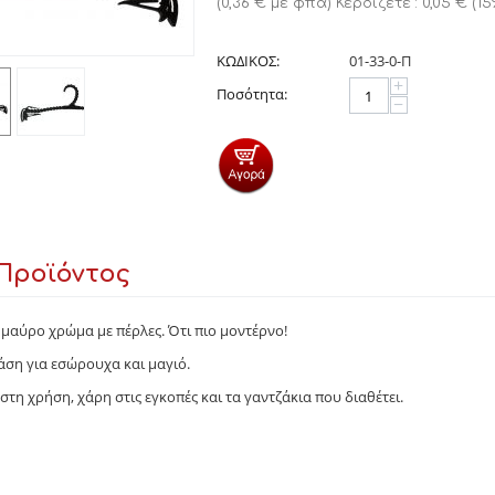
(
0,36
€
με φπα)
Κερδίζετε :
0,05
€
(
15
ΚΩΔΙΚΟΣ:
01-33-0-Π
+
Ποσότητα:
−
Προϊόντος
μαύρο χρώμα με πέρλες. Ότι πιο μοντέρνο!
άση για εσώρουχα και μαγιό.
στη χρήση, χάρη στις εγκοπές και τα γαντζάκια που διαθέτει.