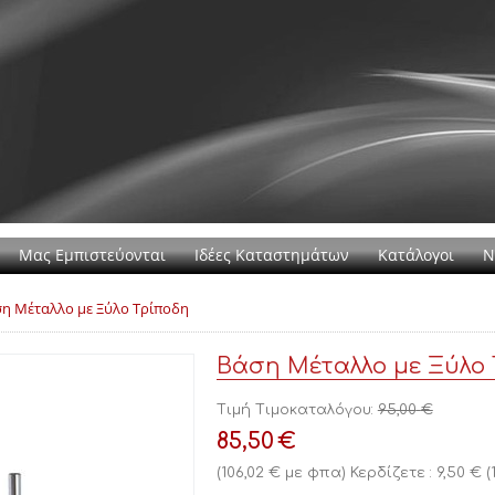
Μας Εμπιστεύονται
Ιδέες Καταστημάτων
Κατάλογοι
Ν
η Μέταλλο με Ξύλο Τρίποδη
Βάση Μέταλλο με Ξύλο
Τιμή Τιμοκαταλόγου:
95,00
€
85,50
€
(
106,02
€
με φπα)
Κερδίζετε :
9,50
€
(