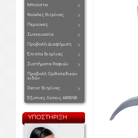
Μπούστα
Κούκλες Βιτρίνας
Περούκες
Συσκευασία
Προβολή-Διαφήμιση
Έπιπλα Βιτρίνας
Συστήματα Ραφιών
Προβολή Ορθοπεδικών
ειδών
Decor Βιτρίνας
Έξυπνες Λύσεις AIRBNB
ΥΠΟΣΤΗΡΙΞΗ