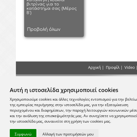
κατάλληλη κούκλα
βιτρίνας για το
κατάστημα σας (Μέρος
Β')
Προβολή όλων
Αρχική
|
Προφίλ
|
Video
Τρόποι Πληρωμής
Επικοιν
Αυτή η ιστοσελίδα χρησιμοποιεί cookies
+30 2
Κάντε τις πληρωμές σας με Κατάθεση, Κατά
την Παράδοση ή με Πιστωτική Κάρτα στο
Χρησιμοποιούμε cookies και άλλες τεχνολογίες εντοπισμού για την βελτί
κατάστημα μας
της εμπειρίας περιήγησης στην ιστοσελίδα μας, για την εξατομίκευση
email:
info
περιεχομένου και διαφημίσεων, την παροχή λειτουργιών κοινωνικών μέσ
και την ανάλυση της επισκεψιμότητάς μας. Αν συνεχίσετε να χρησιμοποιε
Σας περ
την ιστοσελίδα μας, συναινείτε στη χρήση των cookies μας.
Μονεμβασία
Συμφωνώ
Αλλαγή των προτιμήσεών μου