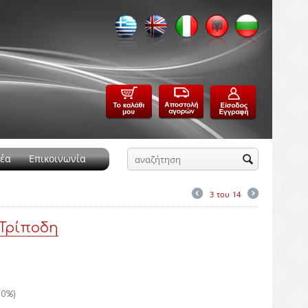
έα
Επικοινωνία
3
του
14
 Τρίποδη
10
%)