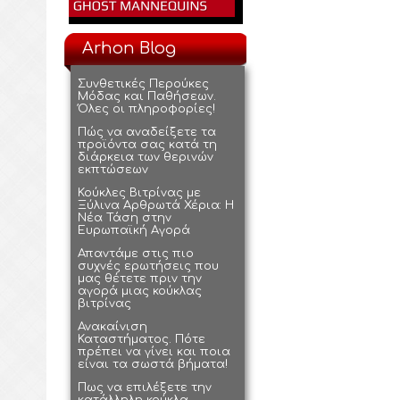
Arhon Blog
Συνθετικές Περούκες
Μόδας και Παθήσεων.
Όλες οι πληροφορίες!
Πώς να αναδείξετε τα
προϊόντα σας κατά τη
διάρκεια των θερινών
εκπτώσεων
Κούκλες Βιτρίνας με
Ξύλινα Αρθρωτά Χέρια: Η
Νέα Τάση στην
Ευρωπαϊκή Αγορά
Απαντάμε στις πιο
συχνές ερωτήσεις που
μας θέτετε πριν την
αγορά μιας κούκλας
βιτρίνας
Ανακαίνιση
Καταστήματος. Πότε
πρέπει να γίνει και ποια
είναι τα σωστά βήματα!
Πως να επιλέξετε την