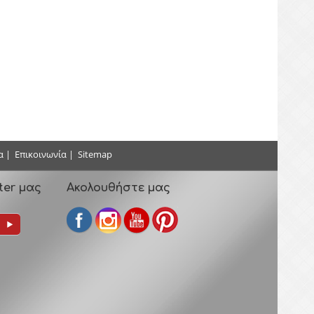
α
|
Επικοινωνία
|
Sitemap
ter μας
Ακολουθήστε μας