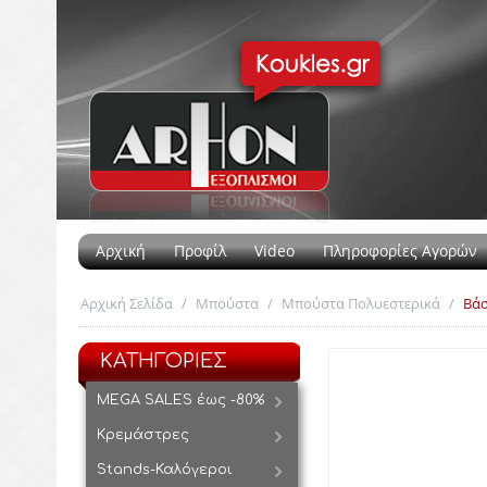
Αρχική
Προφίλ
Video
Πληροφορίες Αγορών
Αρχική Σελίδα
/
Μπούστα
/
Μπούστα Πολυεστερικά
/
Βάσ
ΚΑΤΗΓΟΡΙΕΣ
MEGA SALES έως -80%
Κρεμάστρες
Stands-Καλόγεροι