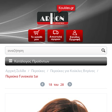
Κατάλογος Προϊόντων
Αρχική Σελίδα
/
Περούκες
/
Περούκες για Κούκλες Βιτρίνας
/
Περούκα Γυναικεία Sai
18
του
28