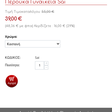
Περούκα Γυναικεία Sai
Τιμή Τιμοκαταλόγου:
55,00
€
39,00
€
(
48,36
€
με φπα)
Κερδίζετε :
16,00
€
(
29
%)
Χρώμα:
ΚΩΔΙΚΟΣ:
Sai
+
Ποσότητα:
−