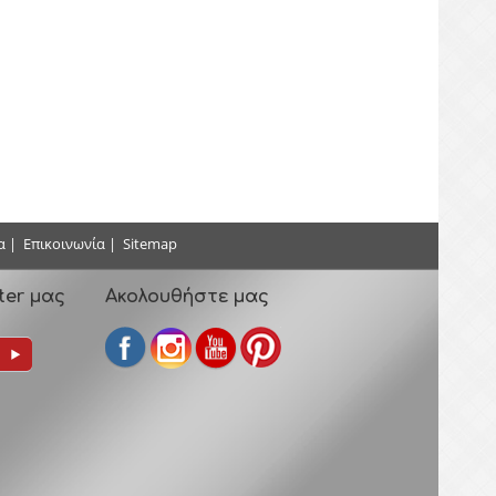
α
|
Επικοινωνία
|
Sitemap
ter μας
Ακολουθήστε μας