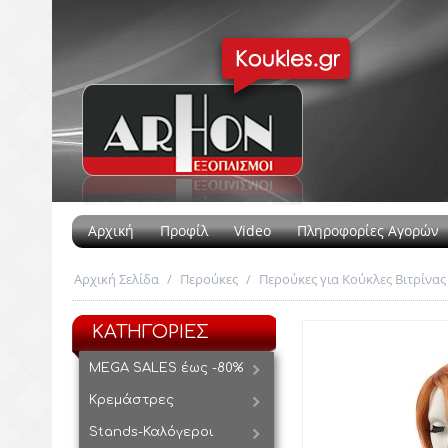
Αρχική
Προφίλ
Video
Πληροφορίες Αγορών
Αρχική Σελίδα
/
Περούκες
/
Περούκες για Κούκλες Βιτρίνας
ΚΑΤΗΓΟΡΙΕΣ
MEGA SALES έως -80%
Κρεμάστρες
Stands-Καλόγεροι