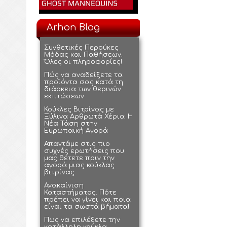
Arhon Blog
Συνθετικές Περούκες
Μόδας και Παθήσεων.
Όλες οι πληροφορίες!
Πώς να αναδείξετε τα
προϊόντα σας κατά τη
διάρκεια των θερινών
εκπτώσεων
Κούκλες Βιτρίνας με
Ξύλινα Αρθρωτά Χέρια: Η
Νέα Τάση στην
Ευρωπαϊκή Αγορά
Απαντάμε στις πιο
συχνές ερωτήσεις που
μας θέτετε πριν την
αγορά μιας κούκλας
βιτρίνας
Ανακαίνιση
Καταστήματος. Πότε
πρέπει να γίνει και ποια
είναι τα σωστά βήματα!
Πως να επιλέξετε την