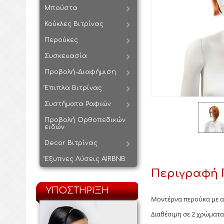
Μπούστα
Κούκλες Βιτρίνας
Περούκες
Συσκευασία
Προβολή-Διαφήμιση
Έπιπλα Βιτρίνας
Συστήματα Ραφιών
Προβολή Ορθοπεδικών
ειδών
Decor Βιτρίνας
Έξυπνες Λύσεις AIRBNB
Περιγραφή 
ΥΠΟΣΤΗΡΙΞΗ
Μοντέρνα περούκα με α
Διαθέσιμη σε 2 χρώματα