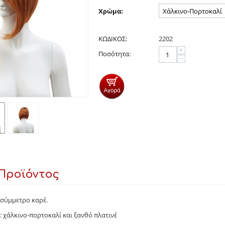
Χρώμα:
ΚΩΔΙΚΟΣ:
2202
+
Ποσότητα:
−
Προϊόντος
σύμμετρο καρέ.
: χάλκινο-πορτοκαλί και ξανθό πλατινέ