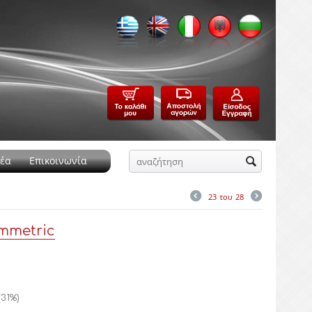
έα
Επικοινωνία
23
του
28
mmetric
(
31
%)