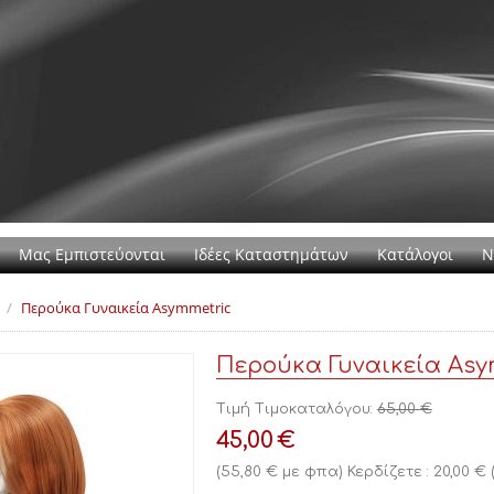
Μας Εμπιστεύονται
Ιδέες Καταστημάτων
Κατάλογοι
Ν
/
Περούκα Γυναικεία Αsymmetric
Περούκα Γυναικεία Αsy
Τιμή Τιμοκαταλόγου:
65,00
€
45,00
€
(
55,80
€
με φπα)
Κερδίζετε :
20,00
€