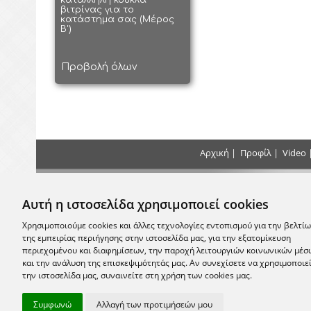
κατάλληλη κούκλα
βιτρίνας για το
κατάστημα σας (Μέρος
Β')
Προβολή όλων
Αρχική
|
Προφίλ
|
Video
Τρόποι Πληρωμής
Επικοιν
Αυτή η ιστοσελίδα χρησιμοποιεί cookies
+30 2
Κάντε τις πληρωμές σας με Κατάθεση, Κατά
την Παράδοση ή με Πιστωτική Κάρτα στο
Χρησιμοποιούμε cookies και άλλες τεχνολογίες εντοπισμού για την βελτί
κατάστημα μας
της εμπειρίας περιήγησης στην ιστοσελίδα μας, για την εξατομίκευση
email:
info
περιεχομένου και διαφημίσεων, την παροχή λειτουργιών κοινωνικών μέσ
και την ανάλυση της επισκεψιμότητάς μας. Αν συνεχίσετε να χρησιμοποιε
Σας περ
την ιστοσελίδα μας, συναινείτε στη χρήση των cookies μας.
Μονεμβασία
Συμφωνώ
Αλλαγή των προτιμήσεών μου