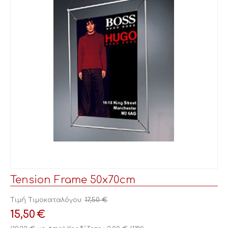
Tension Frame 50x70cm
Τιμή Τιμοκαταλόγου:
17,50
€
15,50
€