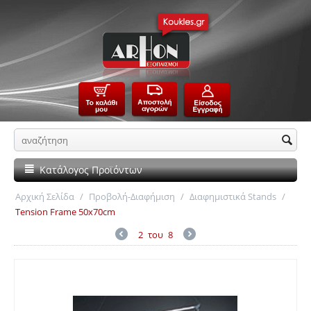
Κατάλογος Προϊόντων
Αρχική Σελίδα
/
Προβολή-Διαφήμιση
/
Διαφημιστικά Stands
/
Tension Frame 50x70cm
2
του
8