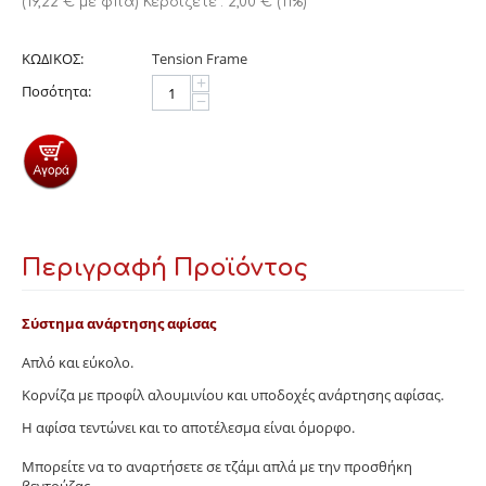
(
19,22
€
με φπα)
Κερδίζετε :
2,00
€
(
11
%)
ΚΩΔΙΚΟΣ:
Tension Frame
+
Ποσότητα:
−
Περιγραφή Προϊόντος
Σύστημα ανάρτησης αφίσας
Απλό και εύκολο.
Κορνίζα με προφίλ αλουμινίου και υποδοχές ανάρτησης αφίσας.
Η αφίσα τεντώνει και το αποτέλεσμα είναι όμορφο.
Μπορείτε να το αναρτήσετε σε τζάμι απλά με την προσθήκη