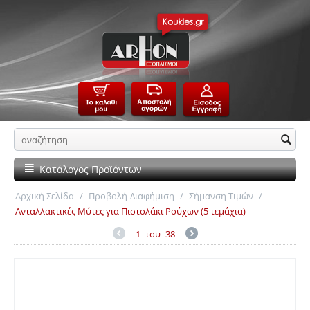
Κατάλογος Προϊόντων
Αρχική Σελίδα
/
Προβολή-Διαφήμιση
/
Σήμανση Τιμών
/
Ανταλλακτικές Μύτες για Πιστολάκι Ρούχων (5 τεμάχια)
1
του
38