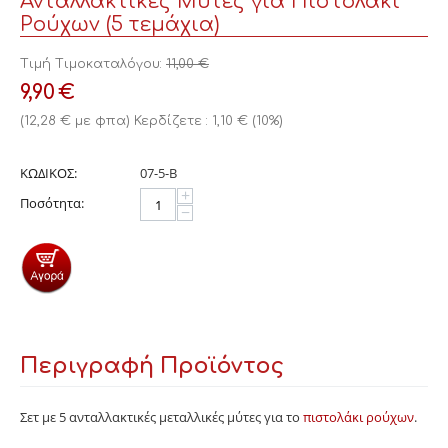
Ανταλλακτικές Μύτες για Πιστολάκι
Ρούχων (5 τεμάχια)
Τιμή Τιμοκαταλόγου:
11,00
€
9,90
€
(
12,28
€
με φπα)
Κερδίζετε :
1,10
€
(
10
%)
ΚΩΔΙΚΟΣ:
07-5-Β
+
Ποσότητα:
−
Περιγραφή Προϊόντος
Σετ με 5 ανταλλακτικές μεταλλικές μύτες για το
πιστολάκι ρούχων
.