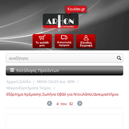
Κατάλογος Προϊόντων
Αρχική Σελίδα
/
MEGA SALES έως -80%
/
Μικροεξαρτήματα Τοίχου
/
Εξάρτημα Κρέμασης Σωλήνα Οβάλ για Ντουλάπες/Δοκιμαστήρια
4
του
32