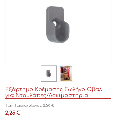
Εξάρτημα Κρέμασης Σωλήνα Οβάλ
για Ντουλάπες/Δοκιμαστήρια
Τιμή Τιμοκαταλόγου:
2,50
€
2,25
€