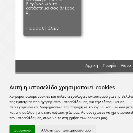
κατάλληλη κούκλα
βιτρίνας για το
κατάστημα σας (Μέρος
Β')
Προβολή όλων
Αρχική
|
Προφίλ
|
Video
Τρόποι Πληρωμής
Επικοιν
Αυτή η ιστοσελίδα χρησιμοποιεί cookies
+30 2
Κάντε τις πληρωμές σας με Κατάθεση, Κατά
την Παράδοση ή με Πιστωτική Κάρτα στο
Χρησιμοποιούμε cookies και άλλες τεχνολογίες εντοπισμού για την βελτί
κατάστημα μας
της εμπειρίας περιήγησης στην ιστοσελίδα μας, για την εξατομίκευση
email:
info
περιεχομένου και διαφημίσεων, την παροχή λειτουργιών κοινωνικών μέσ
και την ανάλυση της επισκεψιμότητάς μας. Αν συνεχίσετε να χρησιμοποιε
Σας περ
την ιστοσελίδα μας, συναινείτε στη χρήση των cookies μας.
Μονεμβασία
Συμφωνώ
Αλλαγή των προτιμήσεών μου