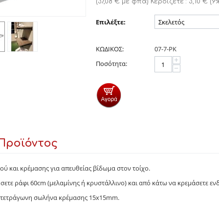
(
37,08
€
με φπα)
Κερδίζετε :
3,10
€
(
9
%
Επιλέξτε:
ΚΩΔΙΚΟΣ:
07-7-ΡΚ
+
Ποσότητα:
−
Προϊόντος
ύ και κρέμασης για απευθείας βίδωμα στον τοίχο.
ήσετε ράφι 60cm (μελαμίνης ή κρυστάλλινο) και από κάτω να κρεμάσετε εν
ε τετράγωνη σωλήνα κρέμασης 15x15mm.