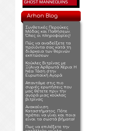
Arhon Blog
Συνθετικές Περούκες
Μόδας και Παθήσεων.
Όλες οι πληροφορίες!
Πώς να αναδείξετε τα
προϊόντα σας κατά τη
διάρκεια των θερινών
εκπτώσεων
Κούκλες Βιτρίνας με
Ξύλινα Αρθρωτά Χέρια: Η
Νέα Τάση στην
Ευρωπαϊκή Αγορά
Απαντάμε στις πιο
συχνές ερωτήσεις που
μας θέτετε πριν την
αγορά μιας κούκλας
βιτρίνας
Ανακαίνιση
Καταστήματος. Πότε
πρέπει να γίνει και ποια
είναι τα σωστά βήματα!
Πως να επιλέξετε την