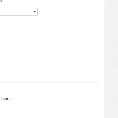
)
δύματα.