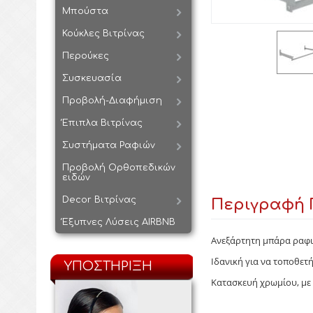
Μπούστα
Κούκλες Βιτρίνας
Περούκες
Συσκευασία
Προβολή-Διαφήμιση
Έπιπλα Βιτρίνας
Συστήματα Ραφιών
Προβολή Ορθοπεδικών
ειδών
Decor Βιτρίνας
Περιγραφή 
Έξυπνες Λύσεις AIRBNB
Ανεξάρτητη μπάρα ραφιο
Ιδανική για να τοποθετ
ΥΠΟΣΤΗΡΙΞΗ
Κατασκευή χρωμίου, μ