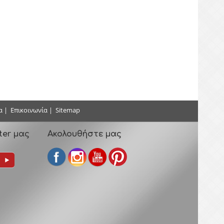
α
|
Επικοινωνία
|
Sitemap
ter μας
Ακολουθήστε μας