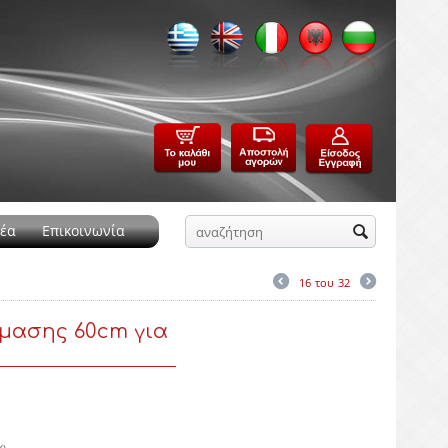
έα
Επικοινωνία
16
του
32
μασης 60cm για