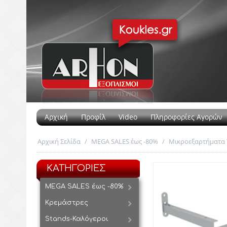
Αρχική
Προφίλ
Video
Πληροφορίες Αγορών
Αρχική Σελίδα
/
MEGA SALES έως -80%
/
Μικροεξαρτήματα 
ΚΑΤΗΓΟΡΙΕΣ
MEGA SALES έως -80%
Κρεμάστρες
Stands-Καλόγεροι