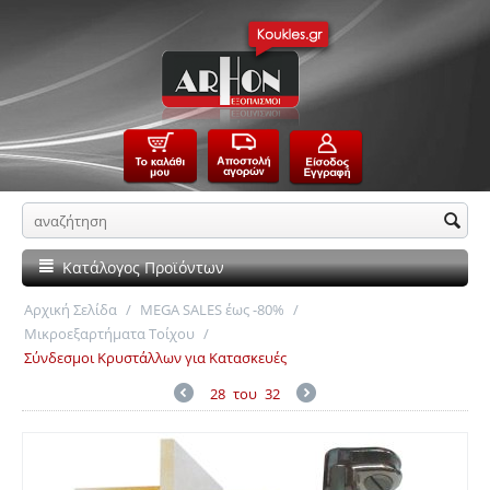
Κατάλογος Προϊόντων
Αρχική Σελίδα
/
MEGA SALES έως -80%
/
Μικροεξαρτήματα Τοίχου
/
Σύνδεσμοι Κρυστάλλων για Κατασκευές
28
του
32