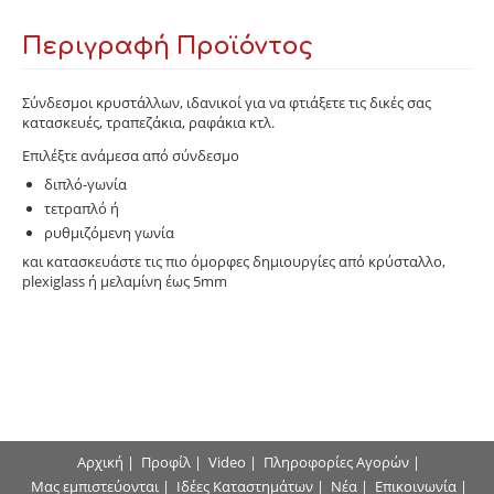
Περιγραφή Προϊόντος
Σύνδεσμοι κρυστάλλων, ιδανικοί για να φτιάξετε τις δικές σας
κατασκευές, τραπεζάκια, ραφάκια κτλ.
Επιλέξτε ανάμεσα από σύνδεσμο
διπλό-γωνία
τετραπλό ή
ρυθμιζόμενη γωνία
και κατασκευάστε τις πιο όμορφες δημιουργίες από κρύσταλλο,
plexiglass ή μελαμίνη έως 5mm
Αρχική
|
Προφίλ
|
Video
|
Πληροφορίες Αγορών
|
Μας εμπιστεύονται
|
Ιδέες Καταστημάτων
|
Νέα
|
Επικοινωνία
|