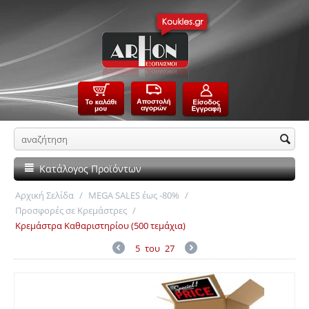
Κατάλογος Προϊόντων
Αρχική Σελίδα
/
MEGA SALES έως -80%
/
Προσφορές σε Κρεμάστρες
/
Κρεμάστρα Καθαριστηρίου (500 τεμάχια)
5
του
27