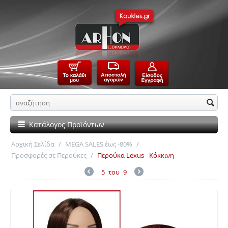
Κατάλογος Προϊόντων
Αρχική Σελίδα
/
MEGA SALES έως -80%
/
Προσφορές σε Περούκες
/
Περούκα Lexus - Κόκκινη
5
του
9