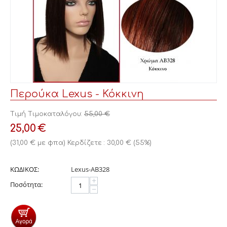
Περούκα Lexus - Κόκκινη
Τιμή Τιμοκαταλόγου:
55,00
€
25,00
€
(
31,00
€
με φπα)
Κερδίζετε :
30,00
€
(
55
%)
ΚΩΔΙΚΟΣ:
Lexus-AB328
+
Ποσότητα:
−