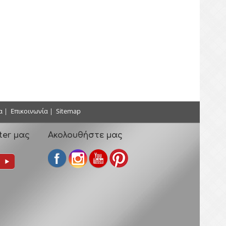
α
|
Επικοινωνία
|
Sitemap
ter μας
Ακολουθήστε μας