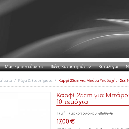
Μας Εμπιστεύονται
Ιδέες Καταστημάτων
Κατάλογοι
Ν
τήματα
/
Ράγα & Εξαρτήματα
/
Καρφί 25cm για Μπάρα Υποδοχής - Σετ 1
Καρφί 25cm για Μπάρα 
10 τεμάχια
Τιμή Τιμοκαταλόγου:
25,00
€
17,00
€