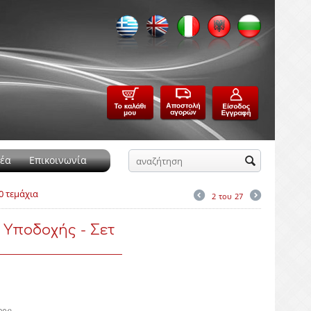
έα
Επικοινωνία
0 τεμάχια
2
του
27
Υποδοχής - Σετ