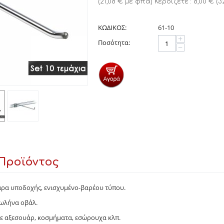
(
21,08
€
με φπα)
Κερδίζετε :
8,00
€
(
3
ΚΩΔΙΚΟΣ:
61-10
+
Ποσότητα:
−
Προϊόντος
άρα υποδοχής, ενισχυμένο-βαρέου τύπου.
ωλήνα οβάλ.
τε αξεσουάρ, κοσμήματα, εσώρουχα κλπ.