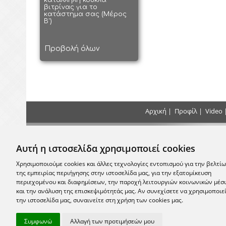
κατάλληλη κούκλα
βιτρίνας για το
κατάστημα σας (Μέρος
Β')
Προβολή όλων
Αρχική
|
Προφίλ
|
Video
Τρόποι Πληρωμής
Επικοιν
Αυτή η ιστοσελίδα χρησιμοποιεί cookies
+30 2
Κάντε τις πληρωμές σας με Κατάθεση, Κατά
την Παράδοση ή με Πιστωτική Κάρτα στο
Χρησιμοποιούμε cookies και άλλες τεχνολογίες εντοπισμού για την βελτί
κατάστημα μας
της εμπειρίας περιήγησης στην ιστοσελίδα μας, για την εξατομίκευση
email:
info
περιεχομένου και διαφημίσεων, την παροχή λειτουργιών κοινωνικών μέσ
και την ανάλυση της επισκεψιμότητάς μας. Αν συνεχίσετε να χρησιμοποιε
Σας περ
την ιστοσελίδα μας, συναινείτε στη χρήση των cookies μας.
Μονεμβασία
Συμφωνώ
Αλλαγή των προτιμήσεών μου