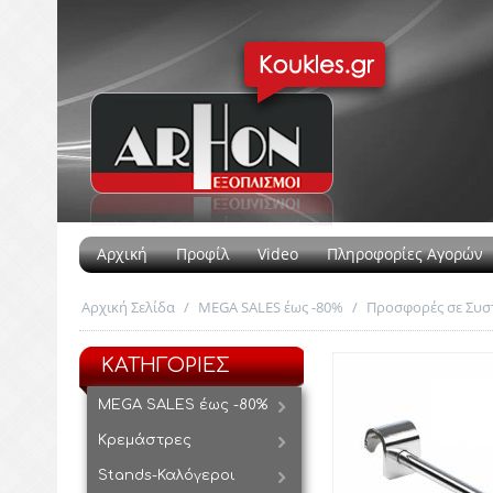
Αρχική
Προφίλ
Video
Πληροφορίες Αγορών
Αρχική Σελίδα
/
MEGA SALES έως -80%
/
Προσφορές σε Συσ
ΚΑΤΗΓΟΡΙΕΣ
MEGA SALES έως -80%
Κρεμάστρες
Stands-Καλόγεροι