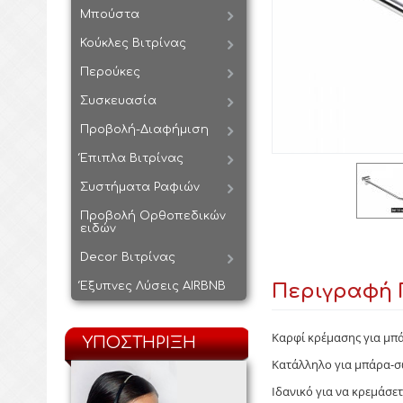
Μπούστα
Κούκλες Βιτρίνας
Περούκες
Συσκευασία
Προβολή-Διαφήμιση
Έπιπλα Βιτρίνας
Συστήματα Ραφιών
Προβολή Ορθοπεδικών
ειδών
Decor Βιτρίνας
Έξυπνες Λύσεις AIRBNB
Περιγραφή 
Καρφί κρέμασης για μπ
ΥΠΟΣΤΗΡΙΞΗ
Κατάλληλο για μπάρα-σ
Ιδανικό για να κρεμάσε