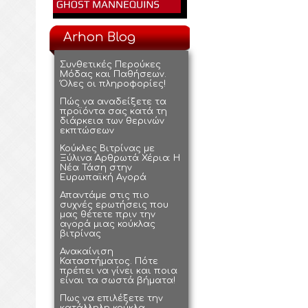
Arhon Blog
Συνθετικές Περούκες
Μόδας και Παθήσεων.
Όλες οι πληροφορίες!
Πώς να αναδείξετε τα
προϊόντα σας κατά τη
διάρκεια των θερινών
εκπτώσεων
Κούκλες Βιτρίνας με
Ξύλινα Αρθρωτά Χέρια: Η
Νέα Τάση στην
Ευρωπαϊκή Αγορά
Απαντάμε στις πιο
συχνές ερωτήσεις που
μας θέτετε πριν την
αγορά μιας κούκλας
βιτρίνας
Ανακαίνιση
Καταστήματος. Πότε
πρέπει να γίνει και ποια
είναι τα σωστά βήματα!
Πως να επιλέξετε την