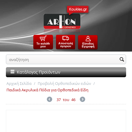
Κατάλογος Προϊόντων
Αρχική Σελίδα
/
Προβολή Ορθοπεδικών ειδών
/
Παιδικά Ακρυλικά Πόδια για Ορθοπεδικά Είδη
37
του
46