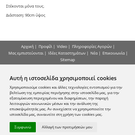
Στέκονται μόνα τους.
Διάσταση: 90cm ύψος
Αρχική
|
Προφίλ
|
Video
|
Πληροφορίες Αγορών
|
Μας εμπιστεύονται
|
Ιδέες Καταστημάτων
|
Νέα
|
Επικοινωνία
|
Sitemap
Τρόποι Πληρωμής
Αυτή η ιστοσελίδα χρησιμοποιεί cookies
Επικοινωνήστε μαζί μας
Χρησιμοποιούμε cookies και άλλες τεχνολογίες εντοπισμού για την
βελτίωση της εμπειρίας περιήγησης στην ιστοσελίδα μας, για την
εξατομίκευση περιεχομένου και διαφημίσεων, την παροχή
Εγγραφείτε στο Newsletter μας
λειτουργιών κοινωνικών μέσων και την ανάλυση της
επισκεψιμότητάς μας. Αν συνεχίσετε να χρησιμοποιείτε την
ιστοσελίδα μας, συναινείτε στη χρήση των cookies μας.
Ακολουθήστε μας
Συμφωνώ
Αλλαγή των προτιμήσεών μου
© 2010 - 2026 arhon.gr -
Όροι Χρήσης
-
Προστασία Προσωπικών