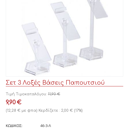
Σετ 3 Λοξές Βάσεις Παπουτσιού
Τιμή Τιμοκαταλόγου:
11,90
€
9,90
€
(
12,28
€
με φπα)
Κερδίζετε :
2,00
€
(
17
%)
ΚΩΔΙΚΟΣ:
46-3-Λ