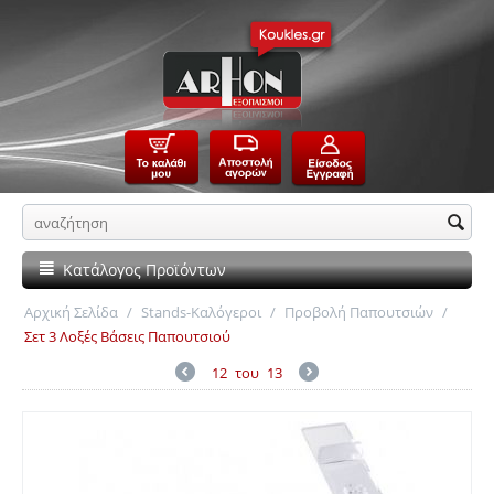
Κατάλογος Προϊόντων
Αρχική Σελίδα
/
Stands-Καλόγεροι
/
Προβολή Παπουτσιών
/
Σετ 3 Λοξές Βάσεις Παπουτσιού
12
του
13