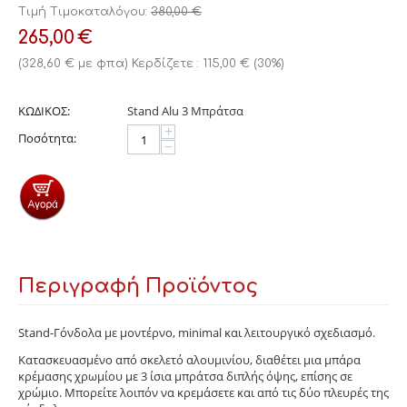
Τιμή Τιμοκαταλόγου:
380,00
€
265,00
€
(
328,60
€
με φπα)
Κερδίζετε :
115,00
€
(
30
%)
ΚΩΔΙΚΟΣ:
Stand Alu 3 Μπράτσα
+
Ποσότητα:
−
Περιγραφή Προϊόντος
Stand-Γόνδολα με μοντέρνο, minimal και λειτουργικό σχεδιασμό.
Κατασκευασμένο από σκελετό αλουμινίου, διαθέτει μια μπάρα
κρέμασης χρωμίου με 3 ίσια μπράτσα διπλής όψης, επίσης σε
χρώμιο. Μπορείτε λοιπόν να κρεμάσετε και από τις δύο πλευρές της