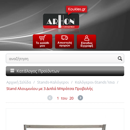
Κατάλογος Προϊόντων
Αρχική Σελίδα
/
Stands-Καλόγεροι
/
Καλόγεροι-Stands Ίσια
/
Stand Αλουμινίου με 3 Διπλά Μπράτσα Προβολής
1
του
20