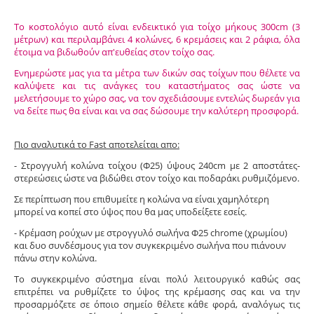
Το κοστολόγιο αυτό είναι ενδεικτικό για τοίχο μήκους 300cm (3
μέτρων) και περιλαμβάνει 4 κολώνες, 6 κρεμάσεις και 2 ράφια, όλα
έτοιμα να βιδωθούν απ'ευθείας στον τοίχο σας.
Ενημερώστε μας για τα μέτρα των δικών σας τοίχων που θέλετε να
καλύψετε και τις ανάγκες του καταστήματος σας ώστε να
μελετήσουμε το χώρο σας, να τον σχεδιάσουμε εντελώς δωρεάν για
να δείτε πως θα είναι και να σας δώσουμε την καλύτερη προσφορά.
Πιο αναλυτικά το Fast αποτελείται απο:
- Στρογγυλή κολώνα τοίχου (Φ25) ύψους 240cm με 2 αποστάτες-
στερεώσεις ώστε να βιδώθει στον τοίχο και ποδαράκι ρυθμιζόμενο.
Σε περίπτωση που επιθυμείτε η κολώνα να είναι χαμηλότερη
μπορεί να κοπεί στο ύψος που θα μας υποδείξετε εσείς.
- Κρέμαση ρούχων με στρογγυλό σωλήνα Φ25 chrome (χρωμίου)
και δυο συνδέσμους για τον συγκεκριμένο σωλήνα που πιάνουν
πάνω στην κολώνα.
Το συγκεκριμένο σύστημα είναι πολύ λειτουργικό καθώς σας
επιτρέπει να ρυθμίζετε το ύψος της κρέμασης σας και να την
προσαρμόζετε σε όποιο σημείο θέλετε κάθε φορά, αναλόγως τις