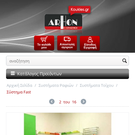
Κατάλογος Προϊόντων
Αρχική Σελίδα
/
Συστήματα Ραφιών
/
Συστήματα Τοίχου
/
Σύστημα Fast
2
του
16