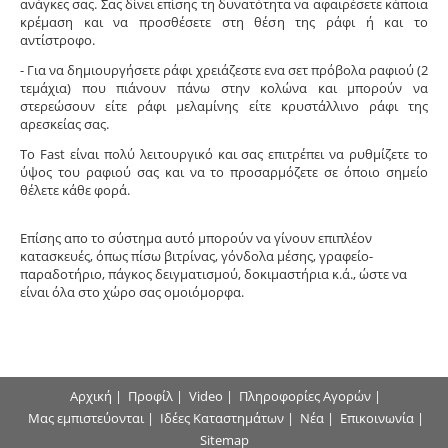
ανάγκες σας. Σας δίνει επίσης τη δυνατότητα να αφαιρέσετε κάποια
κρέμαση και να προσθέσετε στη θέση της ράφι ή και το
αντίστροφο.
- Για να δημιουργήσετε ράφι χρειάζεστε ενα σετ πρόβολα ραφιού (2
τεμάχια) που πιάνουν πάνω στην κολώνα και μπορούν να
στερεώσουν είτε ράφι μελαμίνης είτε κρυστάλλινο ράφι της
αρεσκείας σας.
Το Fast είναι πολύ λειτουργικό και σας επιτρέπει να ρυθμίζετε το
ύψος του ραφιού σας και να το προσαρμόζετε σε όποιο σημείο
θέλετε κάθε φορά.
Επίσης απο το σύστημα αυτό μπορούν να γίνουν επιπλέον
κατασκευές, όπως πίσω βιτρίνας, γόνδολα μέσης, γραφείο-
παραδοτήριο, πάγκος δειγματισμού, δοκιμαστήρια κ.ά., ώστε να
είναι όλα στο χώρο σας ομοιόμορφα.
Αρχική
|
Προφίλ
|
Video
|
Πληροφορίες Αγορών
|
Μας εμπιστεύονται
|
Ιδέες Καταστημάτων
|
Νέα
|
Επικοινωνία
|
Sitemap