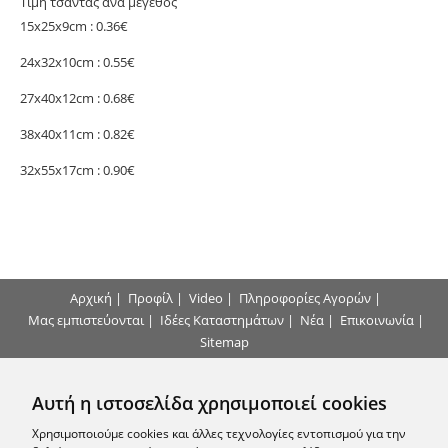
Τιμή τσάντας ανά μέγεθος
15x25x9cm : 0.36€
24x32x10cm : 0.55€
27x40x12cm : 0.68€
38x40x11cm : 0.82€
32x55x17cm : 0.90€
Αρχική
|
Προφίλ
|
Video
|
Πληροφορίες Αγορών
|
Μας εμπιστεύονται
|
Ιδέες Καταστημάτων
|
Νέα
|
Επικοινωνία
|
Sitemap
Τρόποι Πληρωμής
Αυτή η ιστοσελίδα χρησιμοποιεί cookies
Επικοινωνήστε μαζί μας
Χρησιμοποιούμε cookies και άλλες τεχνολογίες εντοπισμού για την