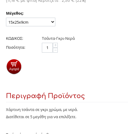
(
11,16
€
με φπα)
Κερδίζετε :
2,50
€
(
22
%)
Μέγεθος:
ΚΩΔΙΚΟΣ:
Τσάντα-Γκρι-Νερά
+
Ποσότητα:
−
Περιγραφή Προϊόντος
Χάρτινη τσάντα σε γκρι χρώμα, με νερά.
Διατίθεται σε 5 μεγέθη για να επιλέξετε.