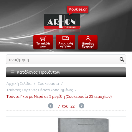
Κατάλογος Προϊόντων
Αρχική Σελίδα
/
Συσκευασία
/
Τσάντες Χάρτινες Πλαστικοποιημένες
/
Τσάντα Γκρι με Νερά σε 5 μεγέθη (Συσκευασία 25 τεμαχίων)
7
του
22