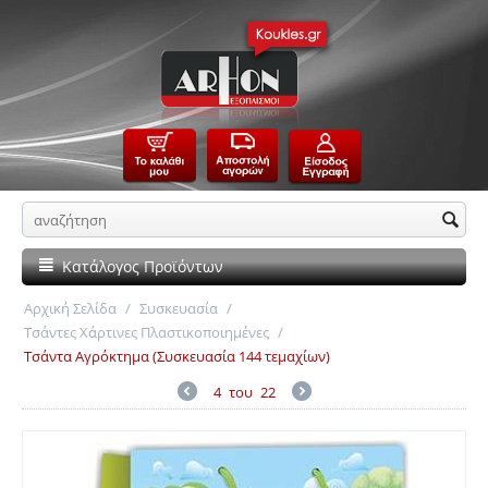
Κατάλογος Προϊόντων
Αρχική Σελίδα
/
Συσκευασία
/
Τσάντες Χάρτινες Πλαστικοποιημένες
/
Τσάντα Αγρόκτημα (Συσκευασία 144 τεμαχίων)
4
του
22