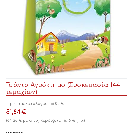
Τσάντα Αγρόκτημα (Συσκευασία 144
τεμαχίων)
Τιμή Τιμοκαταλόγου:
58,00
€
51,84
€
(
64,28
€
με φπα)
Κερδίζετε :
6,16
€
(
11
%)