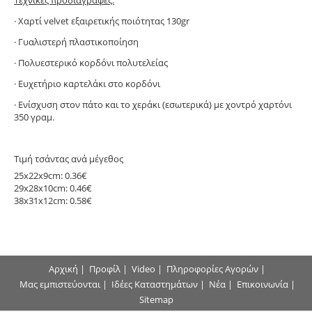
· Χαρτί velvet εξαιρετικής ποιότητας 130gr
· Γυαλιστερή πλαστικοποίηση
· Πολυεστερικό κορδόνι πολυτελείας
· Ευχετήριο καρτελάκι στο κορδόνι
· Ενίσχυση στον πάτο και το χεράκι (εσωτερικά) με χοντρό χαρτόνι
350 γραμ.
Τιμή τσάντας ανά μέγεθος
25x22x9cm: 0.36€
29x28x10cm: 0.46€
38x31x12cm: 0.58€
Αρχική
|
Προφίλ
|
Video
|
Πληροφορίες Αγορών
|
Μας εμπιστεύονται
|
Ιδέες Καταστημάτων
|
Νέα
|
Επικοινωνία
|
Sitemap