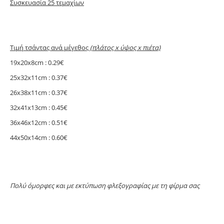
Συσκευασία 25 τεμαχίων
Τιμή τσάντας ανά μέγεθος
(πλάτος x ύψος x πιέτα)
19x20x8cm : 0.29€
25x32x11cm : 0.37€
26x38x11cm : 0.37€
32x41x13cm : 0.45€
36x46x12cm : 0.51€
44x50x14cm : 0.60€
Πολύ όμορφες και με εκτύπωση φλεξογραφίας με τη φίρμα σας