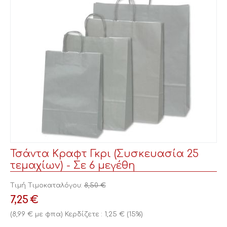
Τσάντα Κραφτ Γκρι (Συσκευασία 25
τεμαχίων) - Σε 6 μεγέθη
Τιμή Τιμοκαταλόγου:
8,50
€
7,25
€
(
8,99
€
με φπα)
Κερδίζετε :
1,25
€
(
15
%)