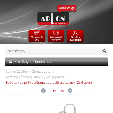
Κατάλογος Προϊόντων
Αρχική Σελίδα
/
Συσκευασία
/
Τσάντες Χάρτινες Οικολογικές (Κράφτ)
/
Τσάντα Κραφτ Γκρι (Συσκευασία 25 τεμαχίων) - Σε 6 μεγέθη
2
του
15