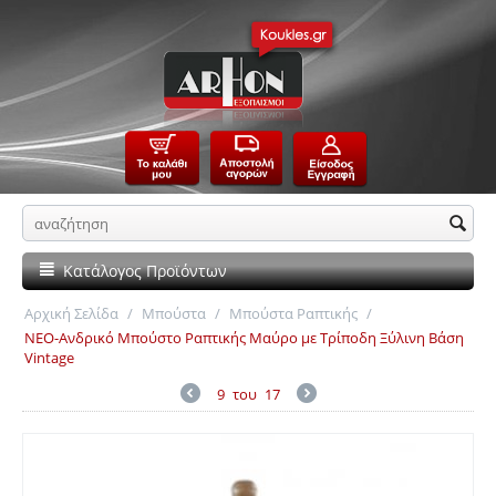
Κατάλογος Προϊόντων
Αρχική Σελίδα
/
Μπούστα
/
Μπούστα Ραπτικής
/
ΝΕΟ-Ανδρικό Μπούστο Ραπτικής Μαύρο με Τρίποδη Ξύλινη Βάση
Vintage
9
του
17