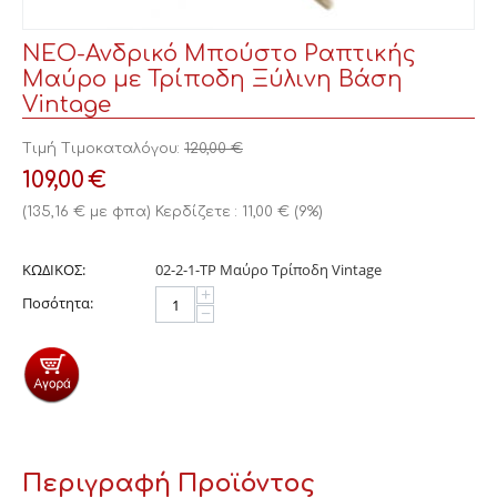
ΝΕΟ-Ανδρικό Μπούστο Ραπτικής
Μαύρο με Τρίποδη Ξύλινη Βάση
Vintage
Τιμή Τιμοκαταλόγου:
120,00
€
109,00
€
(
135,16
€
με φπα)
Κερδίζετε :
11,00
€
(
9
%)
ΚΩΔΙΚΟΣ:
02-2-1-ΤΡ Μαύρο Τρίποδη Vintage
+
Ποσότητα:
−
Περιγραφή Προϊόντος