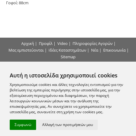
Γοφοί: 88cm
Αρχική
|
Προφίλ
|
Video
|
Πληροφορίες Αγορών
|
Μας εμπιστεύονται
|
Ιδέες Καταστημάτων
|
Νέα
|
Επικοινωνία
|
Sitemap
Τρόποι Πληρωμής
Αυτή η ιστοσελίδα χρησιμοποιεί cookies
Επικοινωνήστε μαζί μας
Χρησιμοποιούμε cookies και άλλες τεχνολογίες εντοπισμού για την
βελτίωση της εμπειρίας περιήγησης στην ιστοσελίδα μας, για την
εξατομίκευση περιεχομένου και διαφημίσεων, την παροχή
Εγγραφείτε στο Newsletter μας
λειτουργιών κοινωνικών μέσων και την ανάλυση της
επισκεψιμότητάς μας. Αν συνεχίσετε να χρησιμοποιείτε την
ιστοσελίδα μας, συναινείτε στη χρήση των cookies μας.
Ακολουθήστε μας
Συμφωνώ
Αλλαγή των προτιμήσεών μου
© 2010 - 2026 arhon.gr -
Όροι Χρήσης
-
Προστασία Προσωπικών
Δεδομένων