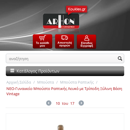
Κατάλογος Προϊόντων
Αρχική Σελίδα
/
Μπούστα
/
Μπούστα Ραπτικής
/
ΝΕΟ-Γυναικείο Μπούστο Ραπτικής Λευκό με Τρίποδη Ξύλινη Βάση
Vintage
10
του
17