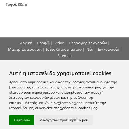
Γοφοί: 88cm
Αρχική
|
Προφίλ
|
Video
|
Πληροφορίες Αγορών
|
Μας εμπιστεύονται
|
Ιδέες Καταστημάτων
|
Νέα
|
Επικοινωνία
|
Sitemap
Τρόποι Πληρωμής
Αυτή η ιστοσελίδα χρησιμοποιεί cookies
Επικοινωνήστε μαζί μας
Χρησιμοποιούμε cookies και άλλες τεχνολογίες εντοπισμού για την
βελτίωση της εμπειρίας περιήγησης στην ιστοσελίδα μας, για την
εξατομίκευση περιεχομένου και διαφημίσεων, την παροχή
Εγγραφείτε στο Newsletter μας
λειτουργιών κοινωνικών μέσων και την ανάλυση της
επισκεψιμότητάς μας. Αν συνεχίσετε να χρησιμοποιείτε την
ιστοσελίδα μας, συναινείτε στη χρήση των cookies μας.
Ακολουθήστε μας
Συμφωνώ
Αλλαγή των προτιμήσεών μου
© 2010 - 2026 arhon.gr -
Όροι Χρήσης
-
Προστασία Προσωπικών