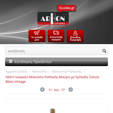
Κατάλογος Προϊόντων
Αρχική Σελίδα
/
Μπούστα
/
Μπούστα Ραπτικής
/
ΝΕΟ-Γυναικείο Μπούστο Ραπτικής Μαύρο με Τρίποδη Ξύλινη
Βάση Vintage
11
του
17